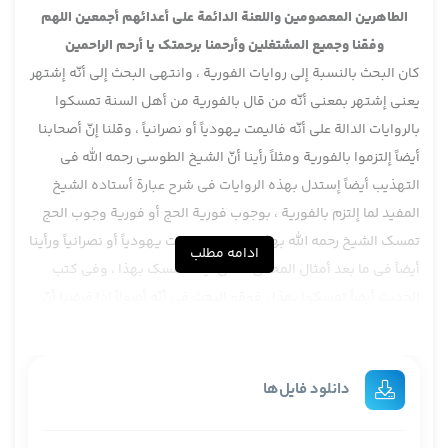
الطاهرين المعصومين واللعنة الدائمة على أعدائهم أجمعين اللهم
وفقنا وجميع المشتغلين وأرحمنا برحمتك يا أرحم الراحمين
كان البحث بالنسبة إلى روايات الفورية ، وانتهى البحث إلى أنّه إشتهر
يعني إشتهر بمعنى أنّه من قال بالفورية من أهل السنة تمسكوا
بالروايات الدالة على أنّه فاليمت يهودياً أو نصرانياً ، وقلنا إنّ أصحابنا
أيضاً إلتزموا بالفورية ومثلاً رأينا أنّ الشيخ الطوسي رحمه الله في
التهذيب أيضاً إستدل بهذه الروايات في شرح عبارة أستاده الشيخ
المفيد لما إلتزم بالفورية ، بوجوب فورية الحج أو فورية وجوب الحج
تمسك الشيخ رحمه الله بهذه الروايات فليمت يهودياً أو نصرانياً ورأينا
ادامه مطلب
أيضاً في ما بعد أمثال المحقق الحلي أيضاً تمسك بهذا ، وفي كتب
الحديث أيضاً تمسكوا بهذا ، فوقع البحث في أنّه أصولاً إذا فرضنا أنّ
الجو الفقهي كان مساعداً على فهم نكتة خاصة من الروايات والتي
هي ليست ظاهرة في هذا المعنى لأنّه فيه موت كلمة الموت فهل
يمكن أن يقال مادام فقهائنا وعلماؤنا فهموا هذا المطلب فلو فرضنا
دانلود فایل‌ها
عدم وضوح الدلالة ينجبر ضعف الدلالة كما يقال ينجبر ضعف السند
ينجبر ضعف الدلالة بعمل الأصحاب بفتاوى الأصحاب يعني بعبارة أخرى