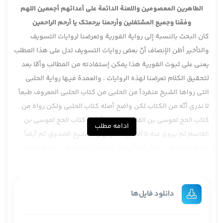
الطاهرين المعصومين واللعنة الدائمة على أعدائهم أجمعين اللهم
وفقنا وجميع المشتغلين وأرحمنا برحمتك يا أرحم الراحمين
كان البحث بالنسبة إلى رواية الفورية وتعرضنا لروايات التسويف
والتأخير أظن الإنصاف أنّ بعض روايات التسويف تدل على هذا المطلب
يعني على ثبوت الفورية هذا يمكن إستفادته من المطالب وأمّا بعد
لتحقيق الكلام تعرضنا لهذه الروايات ، والعمدة فيها رواية الحلبي
التي رواها الشيخ منفرداً من الحلبي من كتاب الحلبي المعروف طبعاً
لا ندري أنّه من الكتاب لكن واضح أصله كتاب الحلبي ولكن رواه من
كتاب الحج لموسى بن القاسم ، وقلنا أصولاً كتاب الحج لموسى بن
ادامه مطلب
القاسم لم يروى عنه لا الشيخ الكليني ولا الشيخ الصدوق ثم أيضاً
رواية لمعاوية بن عمار أيضاً يمكن إنصافاً يستفاد على نسخة العياشي
وهي نسخة شاذة جداً شاذة وغريبة أيضاً مو فقط شاذة ، لا تخلوا عن
عدة غرابات ، أمور غريبة في الإسناد لكن بحسب الظاهر معتبرة يعني
ليس فيها إشكال مع أنّ كتاب العياشي الموجود الآن عندنا تفسير
دانلود فایل‌ها
العياشي تقريباً كلها مرسلة إلا عدد قليل أحتمل رواية أخرى أيضاً هذه
الرواية من القليل الذي ليست مرسلة ومسندة لم يحذف الإسناد من