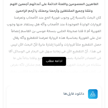
الطاهرين المعصومين واللعنة الدائمة على أعدائهم أجمعين اللهم
وفقنا وجميع المشتغلين وأرحمنا برحمتك يا أرحم الراحمين
كان البحث بالنسبة إلى وجوب فورية الحج عند الأصحاب وتعرضنا
للروايات الواردة الموجودة عند الأصحاب وأنّه هل يستفاد منها وجوب
الفورية أم لا قلنا صحيحة الحلبي بنسخة موسى بن القاسم إنصافاً
تدل على الفورية بمناسبة هذه الرواية تعرضنا للتقطيع وأنّه يقال
حصل التقطيع مثلاً للروايات وأشرنا إشارة عابرة لأنّ البحث الآن ليس
في هذا ، أنّ التقطيع الآن في زماننا سهل في البحار في الوسائل أمّا
في المصادر الأصلية بصعوبة تشخيص التقطيع وقلنا بناءاً على ما
ادامه مطلب
سلكناه من البحث الفهرستي صدق التقطيع هم مشكل لأنّه نفرض
في كتاب الحلبي عشرين رواية كان عن الإمام والشيخ الكليني يختار
روايتين الشيخ الصدوق يختار ثلاث روايات ، ليس تقطيعاً عدة اسئلة
أجوبة يختارون من الكتاب روايات لا يسمون تقطيع ولكن يمكن أن
يقال أنّ في بعض الموارد حتى بناءاً على الفكر الفهرستي تقطيع
دانلود فایل‌ها
وطبعاً يشتبه الأمر في الموارد فالمراد من التقطيع بناءاً على هذا
الملسك يعني إذا كلام واحد للإمام ينقل جزءاً من الكلام هذا تقطيع