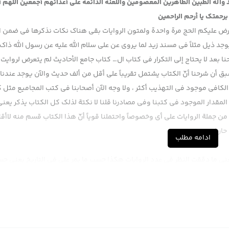
 وآله الطبين الطاهرين المعصومين واللعنة الدائمة على أعدائهم أجمعين اللهم أ
برحمتك يا أرحم الراحمين
له فرض عليكم الحج مرة واحدة ولمتون الروايات بقي هناك نكات نذكرها في ضمن ا
وجد ذيل مثلاً في مسند زيد لما يروي عن علي سلام الله عليه عن رسول الله ذاك
ا بعد لا يحتاج إلى التكرار في كتاب ال… كتاب جامع الأحاديث لم يتعرض لروايت
 سبق أن شرحنا أنّ الكتاب يشتمل تقريباً على أقل من ألف حديث والآن يوجد عندن
الكافي موجود في التهذيب أكثر ، ولا وجه الآن أصحابنا في كتب المجاميع مثل 
لمقدار الموجود في كتبنا وفي مصادرنا قلنا لا نكتة لذلك كل الكتاب يذكر يعني
 جملة الروايات على أي وخصوصاً واحتملنا قوياً أنّ هذا الكتاب قسم منه لاأق
حارث …
ادامه مطلب
يعني ما دققت النظر في عدد الروايات هكذا حسب ما يمر علي في التاريخ يعني ح
السند ، عن أبي خالد ، عمرو بن خالد الواسطي عن زيد بن علي عن أبيه عن آبائ
الروايات عندنا مختلف مثلاً بعضها من كتاب سعد بعضها من مصدر آخر
 ؟
أنّه من كتاب أبي رافع يعني بعبارة أخرى جملة من روايات هذا الكتاب واضح أنّه