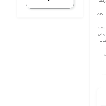
رحمنا
لنكات
 مسند
ا بعض
كتاب
ل
سب
ه
 من