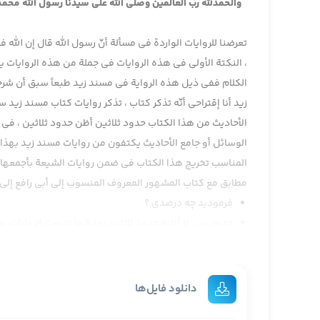
والحمدلله رب العالمين وصلى الله على سيدنا رسول الله محمد
تعرضنا للروايات الواردة في مسألة أنّ رسول الله قال إن ال
، النكتة الأولى في هذه الروايات في جملة من هذه الروايات ي
الكلام ففي ذيل هذه الرواية في مسند زيد طبعاً سبق أن شرحن
زيد أنا إقتراحي أنّه تذكر كتاب ، تذكر روايات كتاب مسند زيد
الأحاديث من هذا الكتاب حدود ثلاثين أظن حدود ثلاثين ، في 
الوسائل أو جامع الأحاديث يكتفون من روايات مسند زيد بهذا ا
المناسب تخريج هذا الكتاب في ضمن روايات الشيعة بأجمعها من
مطابق مع كتاب المشهور المعروف المنسوب إلى أبي رافع إلى 
فرمودید چه درصدی ؟
حدود سی تا أظنه حدود ثلاثين رواية ما تتبعت الروايات 
مراجعاتي ولكن أكثره في التهذيب في كتاب التهذيب وبنفس 
بنفس السند الموجود الآن وطبعاً المسند الذي يروي هذه 
نه فرمودید از ابی رافع است چند درصدش از کتاب ابی رافع
دانلود فایل‌ها
الآن لا نستطيع أن نحدد إجمالاً جملة من هذا الكتاب واضح 