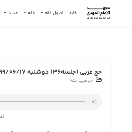
خانه
اصول فقه
فقه
حدیث
حج عربی (جلسه36) دوشنبه 1399/06/17
حج عربی
،
فقه
أعو