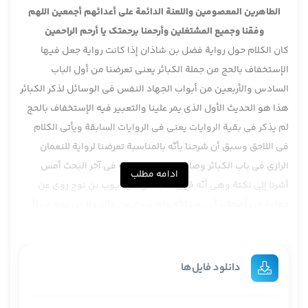
الطاهرين المعصومين واللعنة الدائمة على أعدائهم أجمعين اللهم
وفقنا وجميع المشتغلين وأرحمنا برحمتك يا أرحم الراحمين
كان الكلام حول رواية فضل بن شاذان إذا كانت رواية جعل فيها
الإستخفاف بالحج من جملة الكبائر يعني تعرضنا من أول الباب
السادس والأربعين من أبواب الجهاد النفس في الوسائل لذكر الكبائر
هذا هو الحديث الأول الذي يمر علينا والتعبير فيه الإستخفاف بالحج
لم يذكر في بقية الروايات يعني في الروايات السابقة ويأتي الكلام
في اللاحق وسبق أن شرحنا بأنّه بالمناسبة تعرضنا لرواية للنعمان
الرازي في باب الكبائر وصار الكلام بالمناسبة في آخر البحث أمس
ادامه مطلب
أشرنا إلى نكتة وهي أنّه قول النجاشي في أيوب بن نوح روى عن
جماعة من أصحاب أبي عبدالله ولم يروى عن والد ولا عن عمه شيئاً
قلنا إنصافاً الكلام ولو صدر من خريط هذه الصناعة لكن لا يخلوا عن
غرابة مضافاً إلى أنّ هذا البحث بحث رجالي وليس مناسباً مع كتابه
الفهرست يعني بيان الراوي المروي عنه حتماً لنكتة خاصة عبر عن هذا
دانلود فایل‌ها
الشيء وهل الكلام يحمل على ظاهره وهو الإخبار يخبر عن هذا
الشيء أم له أهداف أخر من وراء هذا الكلام مثلاً أمس قلنا لعل هدفه