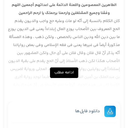
الطاهرين المعصومين واللعنة الدائمة على اعدائهم أجمعين اللهم
وفقنا وجميع المشتغلين وارحمنا برحمتك يا ارحم الراحمين
كان الكلام بالنسبة إلى أنّه لو مات وعليه حج واجب والديون يقدم
الحج المعروف بين الأصحاب يوزع المال إبتداءاً يعني في الديون يوزع
ما بين دين الله ودين الناس بالحصص ، ولكن ذهب ، وهذه المسألة
مذكورة أيضاً في غيرها يعني في فقه الإسلامي وفي بعض رواياتنا
أنّه يذكر أنّ قال فلان وقال فلان على أي حال ولكن المشهور بين
الأصحاب هكذا لكن ذهب الأستاذ إلى أنّ الحج يقدم على بقية الديون
إستناداً إلى روايتين رواية ال… بإصطلاح بريد العجلي ورواية لضريس
ادامه مطلب
بن عبدالملك بن أعين الشيباني رحمه الله وطبعاً توجد رواية أخرى
كلامنا كان في هذه الجهة ، أولاً ما افاد الأستاذ من أنّ هذه الرواية
يستفاد منها تقديم الحج على بقية الديون قلنا إنصافاً لا يخلوا عن
شبهة وإشكال لأنّ هذه الرواية ليست في هذه المسألة الرواية أصولاً
في من خرج بعنوان الحج ومات قال إن دخل الحرم أو بعد الإحرام أو
دانلود فایل‌ها
حينئذ بإصطلاح يجزي عن حجة الإسلام وإن مات في الطريق في رواية
قضى عنه وليه حجة الإسلام في رواية ضريس بن عبدالملك وفي