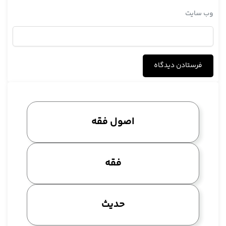
بیست و دو باب تطبيق الزكاة في بلد المال وكراهية این بیست و
وب‌ سایت
دو
بیست و یکش را نگاه کنید
بیست و یک باب جواز نقل الزكاة أو بعضها من بلى إلى آخر
بعید است این باب مستحقین باشد بیست و سه را نگاه کنید نه
خوب من نگاه کردم بیست و دو بود چاپ من
باب أنّ من دفع مال يفرقه في قول وكان منهم جاز له أن يأخذ
لنفسه كأحد إلى أن يعينه
اصول فقه
باب بیست و سه بود این ؟
بیست و چهار را ، یکی دو باب قبل و بعدش را نگاه کنید
باب …
فقه
من أوصى بحج أو زكاة
این کلمه اش است ؟
چون اوصی
حدیث
من اوصی ..؟
بحج أو زكاة ، أوصى بحج ، نه کلمه اش مهم نیست خود عنوان