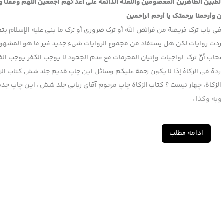
 الطبين الطاهرين المعصومين واللعنة الدائمة على أعدائهم أجمعين اللهم وفقنا 
 وأرحمنا برحمتك يا أرحم الراحمين
ة في باب ترك فريضة من فرائض الله أو ترك ضروري أو ترك ما بني عليه الإسلام بتع
ردت روايات لكن هل يستفاد من مجموع الروايات شيء جديد غير ما هو المشهو
حاب أنّ ترك الواجبات وإتيان المحرمات مع عدم الجحود لا يوجب الكفر يوجب ال
الواردة في الزكاة إذا لا يكون زحمة عليكم وسائل اين چاپ قدیم جلد شش کتاب الز
الزکاة، چهار نیست ؟ کتاب الزکاة چاپ مرحوم آقای ربانی جلد شش ، این چاپ جدید
ه وکذا ،
ادامه مطلب
حاب يعني حتى صاحب الوسائل رحمه الله لم يفهم من الروايات أن مجرد ترك الز