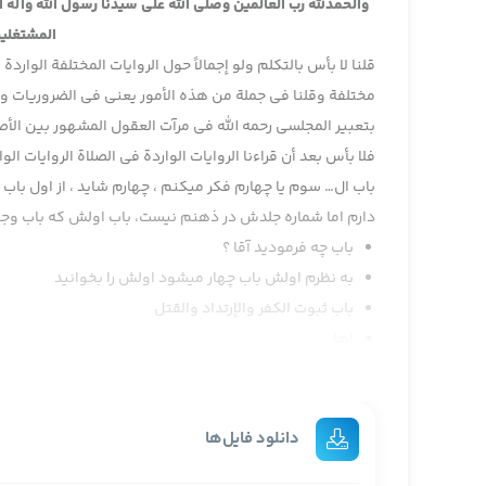
والحمدلله رب العالمين وصلى الله على سيدنا رسول الله وآله
المشتغلين
قلنا لا بأس بالتكلم ولو إجمالاً حول الروايات المختلفة الوارد
مختلفة وقلنا في جملة من هذه الأمور يعني في الضروريات و
بتعبير المجلسي رحمه الله في مرآت العقول المشهور بين الأص
فلا بأس بعد أن قراءنا الروايات الواردة في الصلاة الروايات 
باب ال… سوم یا چهارم فکر میکنم ، چهارم شاید ، از اول باب 
دارم اما شماره جلدش در ذهنم نیست، باب اولش که باب وجوب
باب چه فرمودید آقا ؟
به نظرم اولش باب چهار میشود اولش را بخوانید
باب ثبوت الكفر والإرتداد والقتل
اها
حديث اول حاج آقا ؟
بله ثبوت الكفر والإرتداد بخوانيد آقا
والقرب بمنع الزكاة إستحلالاً وجحوداً
دانلود فایل‌ها
اها ، هذا رأي صاحب الوسائل وهو الرأي المشهور بين الأص