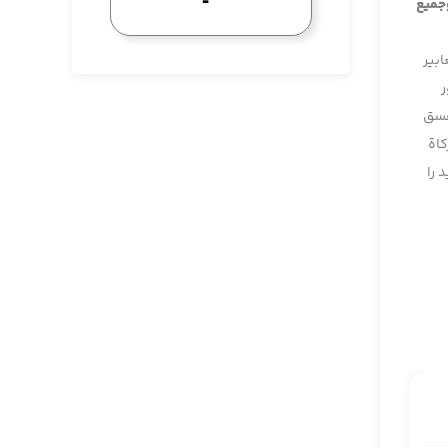
وجميع
ابير
ر
فسق
كاة
 را
كاة