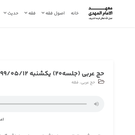
خانه
اصول فقه
فقه
حدیث
حج عربی (جلسه20) یکشنبه 1399/05/12
حج عربی
،
فقه
اعو