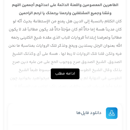
الطاهرين المعصومين واللعنة الدائمة على اعدائهم أجمعين اللهم
وفقنا وجميع المشتغلين وارحمنا برحمتك يا ارحم الراحمين
كان الكلام بالنسبة إلى الدين هل يمنع من الإستطاعة بحيث أنّه لو
كان مديناً هسة إما حالّاً أم كان مؤجلاً حالّاً قد يكون مطالباً قد لا يكون
مطالباً وتعرضنا إبتداءاً للروايات للباب الذي عقده شيخ الكليني رحمه
الله بعنوان الرجل يستدين ويحج وتذکر تلک الروایات بمناسبة ما نحن
فيه ولكن قلنا تلك الروايات لا ربط لها ، هسة على أي وكذلك الشيخ
الصدوق، الشيخ الصدوق صرح ووجوب الحج على من عليه دين صرح
بذلك وقال الشيخ الطوسي رحمه الله في المبسوط طبعاً الشيخ
ادامه مطلب
الطوسي في النهاية لم يتعرض للمسألة حالا میخواهید بخوانید چون
ندارد وأما في باب الدين والقرض تعرض لكن لجانب من المسألة لا
لهذه المسألة لمسألة أخرى مناسبة مع … في كتاب النهاية في كتاب
الحج لم يتعرض لكن في كتاب الدين والقرض میخواهید بیاورید
بیاورید ، نهاية شيخ طوسي دیگر عبارتش را نیاوردم چون به ذهنم
دانلود فایل‌ها
آمد که اینها در دو جا متعرض میشوند یکی حج یکی دین در حج
ایشان ندارد در نهایه اما در دین دارد ، اما حج نیست یعنی خود این