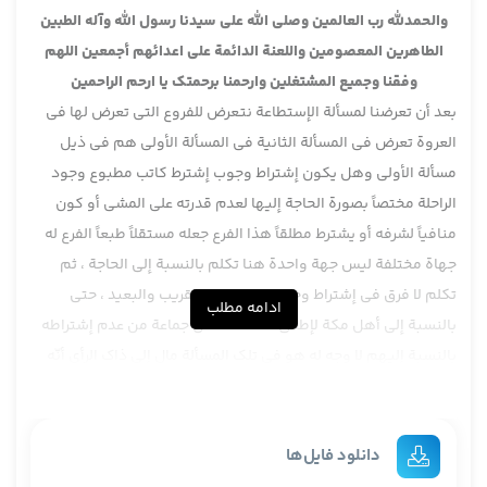
والحمدلله رب العالمين وصلى الله على سيدنا رسول الله وآله الطبين
الطاهرين المعصومين واللعنة الدائمة على اعدائهم أجمعين اللهم
وفقنا وجميع المشتغلين وارحمنا برحمتك يا ارحم الراحمين
بعد أن تعرضنا لمسألة الإستطاعة نتعرض للفروع التي تعرض لها في
العروة تعرض في المسألة الثانية في المسألة الأولى هم في ذيل
مسألة الأولى وهل يكون إشتراط وجوب إشترط كاتب مطبوع وجود
الراحلة مختصاً بصورة الحاجة إليها لعدم قدرته على المشي أو كون
منافياً لشرفه أو يشترط مطلقاً هذا الفرع جعله مستقلاً طبعاً الفرع له
جهاة مختلفة ليس جهة واحدة هنا تكلم بالنسبة إلى الحاجة ، ثم
تكلم لا فرق في إشتراط وجود الراحلة بين القريب والبعيد ، حتى
ادامه مطلب
بالنسبة إلى أهل مكة لإطلاق الأدلة فما عن جماعة من عدم إشتراطه
بالنسبة إليهم لا وجه له هو في تلك المسألة مال إلى ذاك الرأي أنّه
بالنسبة إلى من كان محتاجاً لكن هنا قال لا حتى أهل مكة يحتاجون
إلى الراحلة على أي حال ما أفاده رحمه الله الجمع بينهما صعب ،
ويتبين وجهه ، فالفرع الآن نتعرض ، تلك المسألة تعرضنا لها سابقاً
دانلود فایل‌ها
والكلام فيها كالكلام في هذه المسألة لكن هنا إختار رحمه الله أنّه