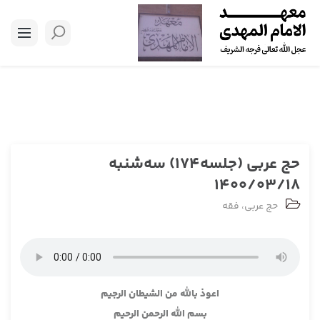
حج عربی (جلسه174) سه‌شنبه
1400/03/18
حج عربی
،
فقه
اعوذ بالله من الشيطان الرجيم
بسم الله الرحمن الرحيم