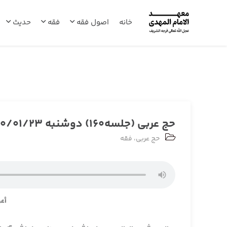
خانه
اصول فقه
فقه
حدیث
حج عربی (جلسه160) دوشنبه 1400/01/23
حج عربی
،
فقه
أعو