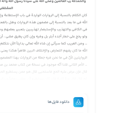
والحمدلله رب العالمين وصلى الله على سيدنا رسول الله وآله
المشتغلين
كان الكلام بالنسبة إلى الروايات الواردة في باب الإستطاعة 
الله في ما بعد بالنسبة إلى مضمون هذه الروايات وهل بالفعل 
في الكافي والتهذيب والإستبصار تهذيبين بتعبير بعضهم وه
ولو يحج على حمار أجدء أبتر بل وفيه وإن كان يطيق مشي ، أن يم
… ومن الغريب كما سيأتي إن شاء الله تعالى بدايتاً الآن نتكلم
الله ما كان يفهم التعارض والإختلاف البين ظاهراً هكذا يعني أورد
الروايتين لأنّ في ما نحن فيه جملة من الروايات بهذا المضمون
… الأمر الثاني قلنا أنّه موجود في نسخة من كتاب محمد بن
قال فإن عرض عليه الحج فاستحيى قال هو ممن يستطيع الحج ول
ثم قال قال مرة ثانية فإن كان يستطيع أن يمشي بعضاً ويركب 
بإذن الله تعالى في هذه العبارة إن استطاع أن يمشي بعضاً و
الرواية رواية محمد بن مسلم فليفعل ، مو فليحج ، فليفعل ،
بعضها فليحج وفي بعضها فليفعل ، هذا بالنسبة إلى رواية محم
دانلود فایل‌ها
بنقل هذه الرواية من كتاب الحج لموسى بن القاسم فالرواي