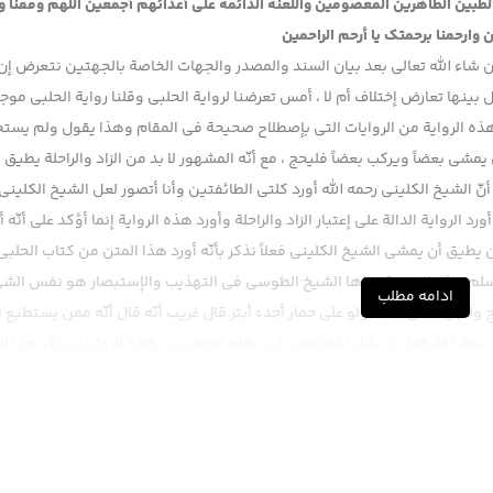
 الطبين الطاهرين المعصومين واللعنة الدائمة على أعدائهم أجمعين اللهم وفقنا 
 وارحمنا برحمتك يا أرحم الراحمين
وإن شاء الله تعالى بعد بيان السند والمصدر والجهات الخاصة بالجهتين نتعرض إن
بينها تعارض إختلاف أم لا ، أمس تعرضنا لرواية الحلبي وقلنا رواية الحلبي موج
ذه الرواية من الروايات التي بإصطلاح صحيحة في المقام وهذا يقول ولم يست
شي بعضاً ويركب بعضاً فليحج ، مع أنّه المشهور لا بد من الزاد والراحلة يطيق م
 أنّ الشيخ الكليني رحمه الله أورد كلتى الطائفتين وأنا أتصور لعل الشيخ الكليني
 الرواية الدالة على إعتبار الزاد والراحلة وأورد هذه الرواية إنما أؤكد على أنّه أ
 يطيق أن يمشي الشيخ الكليني فعلاً نذكر بأنّه أورد هذا المتن من كتاب الحلبي
 مسلم هذه النسخة رواها الشيخ الطوسي في التهذيب والإستبصار هو نفس الش
ادامه مطلب
م يستحي طبعاً ولو على حمار أجدء أبتر قال غريب أنّه قال أنّه ممن يستطيع ا
بعضاً فليفعل إن شاء الله تعالى في مقام الجمع بين هذه الروايات نذكر هذا ا
يركب بعضاً في الذيل ، الذيل الموجود في بعضها مثل رواية الحلبي فليحج في ه
 طبعاً تلك رواية الحلبي وهذه رواية محمد بن مسلم معلوم لكن غرضي الذيل في
د بن مسلم شرحنا حال هذه الرواية وهو أنّ الشيخ رضوان الله تعالى عليه إنفر
ة بإعتبار المصدر أمره واضح وموسى بن قاسم رواه عن صفوان وصفوان هم له ك