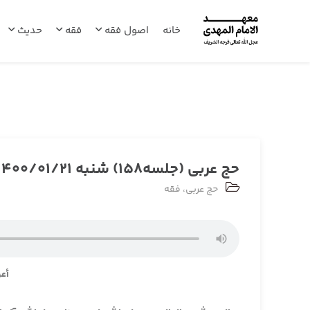
خانه
اصول فقه
فقه
حدیث
حج عربی (جلسه158) شنبه 1400/01/21
حج عربی
،
فقه
أعو