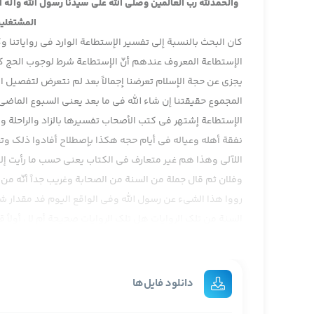
والحمدلله رب العالمين وصلى الله على سيدنا رسول الله وآله
المشتغلين
كان البحث بالنسبة إلى تفسير الإستطاعة الوارد في رواياتنا
الإستطاعة المعروف عندهم أنّ الإستطاعة شرط لوجوب الحج كان
يجزي عن حجة الإسلام تعرضنا إجمالاً بعد لم نتعرض لتفصيل ال
المجموع حقيقتنا إن شاء الله في ما بعد يعني السبوع الماضي 
الإستطاعة إشتهر في كتب الأصحاب تفسيرها بالزاد والراحلة و
نفقة أهله وعياله في أيام حجه هكذا بإصطلاح أفادوا ذلك وتع
اللآلي وهذا هم غير متعارف في الكتاب يعني حسب ما رأيت إلى ا
وفلان ثم قال جملة من السنة من الصحابة وغريب جداً أنّه من
رووا هذا الشيء عن رسول الله وفي الواقع اليوم فد مقدار شرح
السنة من تلك الروايات هل تلك الروايات صحيحة أم لا ، أولا
معروف لأهل السنة في الفقه الحنفي في باب الحج من الغريب 
الزاد والراحلة هذا في كتاب الهداية المرغيناني ، ثم قال وروي أ
نصب الراية إلى … تخريج لأحاديث الهداية في هذا الكتاب قال
دانلود فایل‌ها
البخاري في صحيحه في باب قول الله ولا … وتزودوا ، أن كذا