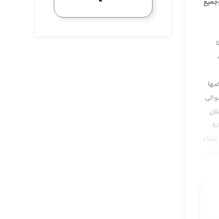
وجميع
ضها
والي
لان
بة
علماء
 فقهي
قال
راء من
د شيء