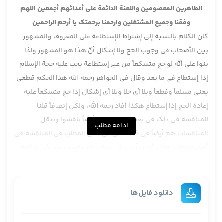
الطاهرين المعصومين واللعنة الدائمة على أعدائهم أجمعين اللهم
وفقنا وجميع المشتغلين وارحمنا برحمتك يا أرحم الراحمين
كان الكلام بالنسبة إلى إشتراط الإستطاعة على المعروف والمشهور
بين الأصحاب في وجوب الحج ولا إشكال أنّ هذا هو المشهور ولذا
بنوا على أنّه لو حج متسكعاً من غير إستطاعة يجب عليه حجة الإسلام
إذا إستطاع في ما بعد وقال في الجواهر رحمه الله هذا الحكم قطعي
يعني مسلماً وقطعاً وبلا أي خلا وبلا أي إشكال إذا حج متسكعاً عليه
إعادة الحج إذا إستطاع هكذا أفاد رحمه الله، ولكن إنصافاً قلنا
للمناقشة في ذلك في بعض الفروع هم أيضاً ناقشوا وننقل
ادامه مطلب
المناقشات هم أيضاً في ذلك لكن في أصل المطلب في المناقشة في
أصل المطلب مجال أمس أشرنا إلى بعض المناقشات وسيأتي الكلام
فيه ، نتعرض إبتداءاً للروايات ثم لكلمات بإصطلاح علماء الإسلام ولو
إجمالاً بنائنا صار على الإجمال ثم لكلمات علمائنا وبالأخير التحقيق إن
شاء الله في كتاب جامع الأحاديث الجزء الحادي عشر جعل أبواب
دانلود فایل‌ها
بعنوان وجوب الحج أبواب وجوب الحج الباب السادس في الوسائل
هم كذلك أكو أبواب وجوب الحج الروايات نقراءها بسرعة منها ما