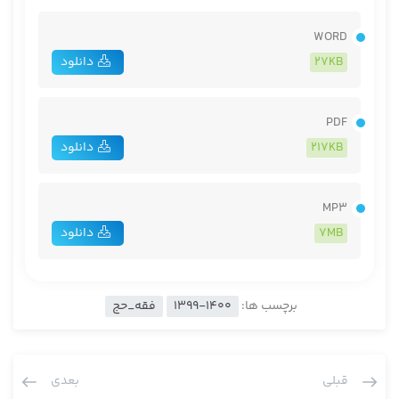
WORD
27KB
دانلود
PDF
217KB
دانلود
MP3
7MB
دانلود
برچسب ها:
1399-1400
فقه_حج
قبلی
بعدی