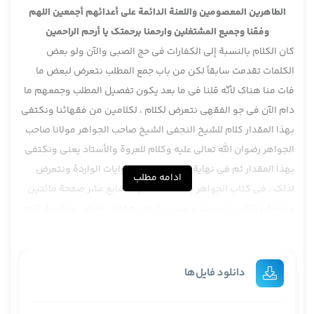
الطاهرين المعصومين واللعنة الدائمة على أعدائهم أجمعين اللهم
وفقنا وجميع المشتغلين وارحمنا برحمتك يا أرحم الراحمين
كان الكلام بالنسبة إلى الكفارات في حج الصبي والآن ولو بعض
الكلمات تقدمت سابقاً لكن من باب جمع المطلب نتعرض لبعض ما
فات منا هناك لأنّه قلنا في ما بعد يكون تفصيل المطلب وجمعهم ما
دام الآن في جو الفقهي نتعرض لكلام ، لكلامين من فقهائنا ونكتفي
بهذا المقدار كلام للشيخ النجفي الشيخ صاحب الجواهر مولانا صاحب
الجواهر رضوان الله تعالى عليه وكلام للعروة والأستاد يعني ونكتفي
بهذا المقدار ثم في نهاية المطاف نجمع الروايات الواردة ونتعرض
ادامه مطلب
لذلك ، في كتاب الجواهر بالمناسب الجزء السابع عشر صفحة مائتين
وتسعة وثلاثين دویست و سی و نه جلد هفده ، تعرض بمناسبة كلام
الماتن ، الماتن صاحب الشرائع المحقق تعرض للنفقة وصاحب الجواهر
في ذيل كلامه تعرض بعد النفقة للهدي ، وأما الهدي ثم بعد الهدي
تعرض للكفارة بعنوان وقد صرح به في صحيح زرارة يعني الهدي ،
دانلود فایل‌ها
الهدي لم يتعرض بتفصيل بل صرح فيه أيضاً بأنّه إن قتل صيداً فعلى
أبيه في صحيح زرارة بإصطلاحه إن قتل صيداً فعلى أبيه ونحن شرحنا