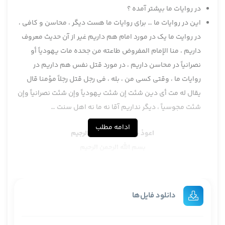
در روايات ما بيشتر آمده ؟
اين در روايات ما … براي روايات ما هست دیگر ، محاسن و کافی ،
در روایت ما یک در مورد امام هم داریم غیر از آن حدیث معروف
داریم ، منا الإمام المفروض طاعته من جحده مات يهودياً أو
نصرانياً در محاسن داريم ، در مورد قتل نفس هم داريم در
روايات ما ، وقتي كسي من ، بله ، في رجل قتل رجلاً مؤمنا قال
يقال له مت أي دين شئت إن شئت يهودياً وإن شئت نصرانياً وإن
شئت مجوسياً ، دیگر نداریم آقا نه ما نه اهل سنت …
ادامه مطلب
اعوذ بالله من الشيطان الرجيم
بسم الله الرحمن الرحيم
والحمدلله رب العالمين وصلى الله على سيدنا رسول الله وآله الطبين
الطاهرين المعصومين واللعنة الدائمة على أعدائهم أجمعين اللهم
وفقنا وجميع المشتغلين وأرحمنا برحمتك يا أرحم الراحمين
دانلود فایل‌ها
كان الكلام بالنسبة للأحاديث الدالة على أنّ حديثاً واحد من لم يحج
مات يهودياً أو نصرانياً إن شاء يهودياً وإن شاء نصرانياً وشرحنا أسناد