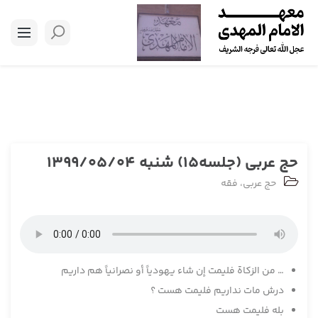
حج عربی (جلسه15) شنبه 1399/05/04
حج عربی
،
فقه
… من الزكاة فليمت إن شاء يهودياً أو نصرانياً هم داريم
درش مات نداريم فليمت هست ؟
بله فليمت هست