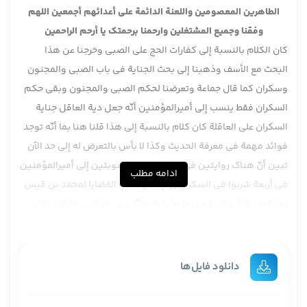
الطاهرين المعصومين واللعنة الدائمة على أعدائهم أجمعين اللهم
وفقنا وجميع المشتغلين وارحمنا برحمتك يا أرحم الراحمين
كان الكلام بالنسبة إلى كفارات الحج على الصبي وخرجنا عن هذا
البحث مع الأسف وذهبنا إلى بحث الجناية في باب الصبي والمجنون
وسكران كما قال جماعة وتعرضنا لحكم الصبي والمجنون وبقي حكم
السكران فقط ينسب إلى أميرالمؤمنين أنّه جعل دية العاقل جناية
السكران على العاقلة كان كلام بالنسبة إلى هذا قلنا هنا بما أنّه توجد
فوائد مهمة في معرفة الحديث وكذا لا بأس بالتعرض له إلى حد الآن
تبين أنّ هناك روايتين في هذا المجال منسوبتين إلى أميرالمؤمنين
ادامه مطلب
في أربعة شربوا في السكران رواية من كتاب القضايا لمحمد بن قيس
رواية من كتاب السكوني طبعاً شرحنا أنّه بين المتنين إختلاف لكن
أهم نكتة في الإختلاف بين المتنين أنّ ظاهر رواية محمد بن قيس
أنّ الدية على المجروحين يعني قتل إثنان وجرح إثنان دية المقتولين
على المجروحين يعني بحسب الإصطلاح يكون شبه العمد وظاهر عبارة
دانلود فایل‌ها
السكوني أنّ دية المقتولين على قبائل الأربعة يعني المجروحين
والمقتولين هذا هو الفرق يعني جعل ديتهما دية الخطا المحض