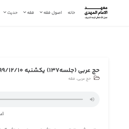
خانه
اصول فقه
فقه
حدیث
حج عربی (جلسه137) یکشنبه 1399/12/10
حج عربی
،
فقه
أعو