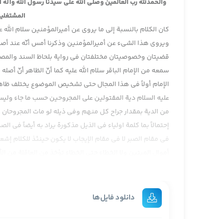
والحمدلله رب العالمين وصلى الله على سيدنا رسول الله وآله
المشتغلين
كان الكلام بالنسبة إلى ما يروى عن أميرالمؤمنين سلام الله 
ويروى هذا الشيء عن أميرالمؤمنين وذكرنا أمس أنّه عند أصحاب
قضيتان وخصوصيتان مختلفتان في رواية بلحاظ السند والمصدر
سمعه من الإمام الباقر سلام الله عليه كما أنّ الظاهر أنّ أصل
الإمام أولاً في هذا المجال حتى تشخيص الموضوع يختلف ظاهر
عليه السلام دية المقتولين على المجروحين حسب ما جاء ولي
من الدية بمقدار جراح كل منهم وفي ذيله لو مات المجروحان لا تؤ
إحتمالاً بما كلمة اولياء في الذيل مذكورة يراد به أيضاً في الصد
في مقام الصبر لا في مقام الإيجاب لا يكون حينئذ للكلام إشعار
أموال الميتين ولا الخطاء حتى الخطاء تؤخذ من العاقلة من الأ
المجروحان تؤخذ منهم الدية كاملتاً ثم تنقص من الدية بهذه …
تقريباً إجمالاً أفتى بهذا النص أما الشيخ الصدوق وهو في أواخر
المجروحين والمقتولين وشرحنا وبالنسبة إلى الموضوع هم في
دانلود فایل‌ها
هذا الشيء ، وقلنا السكوني رحمه الله نقل هذا النص الشيخ ا