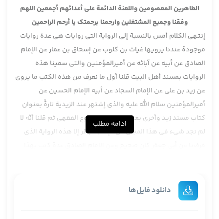
الطاهرين المعصومين واللعنة الدائمة على أعدائهم أجمعين اللهم
وفقنا وجميع المشتغلين وارحمنا برحمتك يا أرحم الراحمين
إنتهى الكلام أمس بالنسبة إلى الرواية التي روايات هي عدة روايات
موجودة عندنا يرويها غياث بن كلوب عن إسحاق بن عمار عن الإمام
الصادق عن أبيه عن آبائه عن أميرالمؤمنين والتي سمينا هذه
الروايات بمسند أهل البيت قلنا أول ما نعرف من هذه الكتب ما يروى
عن زيد بن علي عن الإمام السجاد عن أبيه الإمام الحسين عن
أميرالمؤمنين سلام الله عليه والذي إشتهر عند الزيدية تارةً بعنوان
كتاب مسند زيد وأخرى بعنوان كتاب المجموع الفقهي ثم قلنا أنّه لا
ادامه مطلب
لم نجد شيء في هذا المجال عن الإمام الباقر إلا هذه الرواية الذي
فرضنا عن أبي جعفر كان صحيح وعن الإمام الصادق عدة كتب بهذا
العنوان ليس كتاباً واحداً عدة كتب نعم الإمام الباقر توجد عدة روايات
من طريق محمد بن قيس وآخرين أكثره من طريق محمد بن قيس عن
علي مباشرتاً بما عن أبيه عن آبائه وقلنا أنّ الظاهر أنّ هذه الروايات
دانلود فایل‌ها
من كتاب السنن والأحكام والقضايا المنسوبة إلى أمير المؤمنين
وإلى بعض أصحابه أيضاً نعم عن الإمام الصادق توجد عدة مسانيد ،