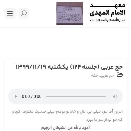
حج عربی (جلسه124) یکشنبه 1399/11/19
حج عربی
،
فقه
امروز آقا من خیلی بی حال و خابالو بودم خیلی صحبت متفرقه کردم
که خواب از سر ما بپرد
أعوذ بالله من الشيطان الرجيم