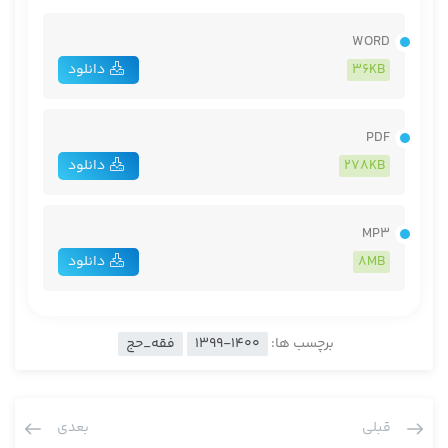
WORD
36KB
دانلود
PDF
278KB
دانلود
MP3
8MB
دانلود
برچسب ها:
1399-1400
فقه_حج
قبلی
بعدی