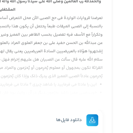
والحمدلله رب العالمين وصلى الله على سيدنا رسول الله وآله
المشتغلين
تعرضنا للروايات الواردة في حج الصبي الآن محل التعرض أساساً 
بالنسبة إلى الصبي الميقات طبعاً يحتمل أن يكون هذا بالنسبة 
وتكراراً مع الأسف فيه تفصيل بحسب الظاهر بين المميز وغير ا
عن عبدالله بن الحسن حفيد علي بن جعفر العلوي المراد بالعلو
إشتهروا هؤلاء بالعريضيين السادة العريضيين يعني يقال له
سلام الله عليه قال سألت عن الصبيان هل عليهم إحرام فهل يتق
القرائة تكون بمجهول أو معلوم يُحرِمون أو يُحرَمون والمراد
يُحرِمون عادتاً الصبي المميز الذي يدرك ذلك وإذا كان يُحرَمو
این را عادتا می فرمایید یا شاهد چیزی ؟ عادتا می فرمایی
خوب صبی ممیز باشد يحرَمون دیگر در آن روایت بود فإن ل
چون در اولش فرمود در روایت زراره میخوانیم فإنه يأمره في أن
بعد في باب التلبية مراد من الإحسان هنا ليس مجرد التلفظ وإ
دانلود فایل‌ها
الظاهر فإن لم يحسن أن يلبي ظاهراً كلمة لم يحسن يراد به ي