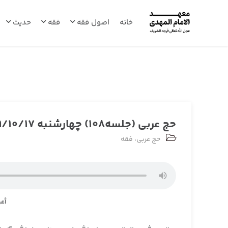
خانه
اصول فقه
فقه
حدیث
حج عربی (جلسه108) چهارشنبه 1399/10/17
حج عربی
،
فقه
أعو