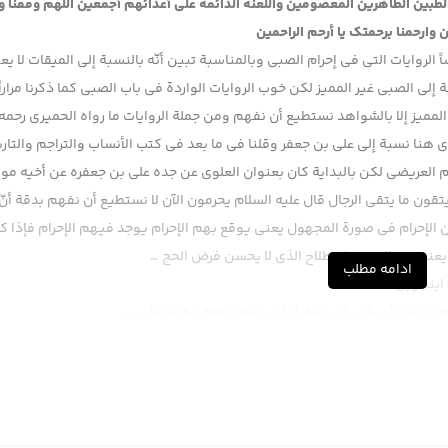
 الطبين الطاهرين المعصومين واللعنة الدائمة على أعدائهم أجمعين اللهم وفقنا 
 وارحمنا برحمتك يا أرحم الراحمين
الروايات التي في إحرام الصبي وبالمناسبة تبين أنّه بالنسبة إلى الميقات لا يعت
إلى الصبي غير المميز لكن خوب الروايات الواردة في باب الصبي كما ذكرنا مراراً
لمميز إلا بالشواهد نستطيع أن نفهم ومن جملة الروايات ما رواه الحميري رحمه 
ي هنا نسبة إلى علي بن جعفر وقلنا في ما بعد في كتب الأنساب والتراجم والتار
م العريضي لكن بالبداية كان بعنوان العلوي عن جده علي بن جعفره عن أخيه م
ون ما يتقي الرجال قال عليه السلام يحرمون الآن لا نستطيع أن نفهم بدقة أنّ
 من الإحرام في صورة المجهول يعني يوقع بهم الإحرام يوجد فيهم الإحرام فإذا ك
ن يعني غير المميز بإصطلاح الذي لا يحسن فرض الحج …
ادامه مطلب
د اینطوری است ؟
م يحسن أن يلبي لبي عنه أو لبى عنه ويطاف به ويصلي …
 يلبي ويفرض الحج ، فإن لم يحسن أن يلبي ظاهراً إن شاء الله لا بد أن يشرح في
لا يمكن للصبي الذي أربع سنوات و… أن يتلفظ لبيك اللهم لبيك ما في مشكل إلا 
عني لا يأتي بالتلبية على وجهه الحسن على الصورة الحسنة فلذا يشمل الصبي غير