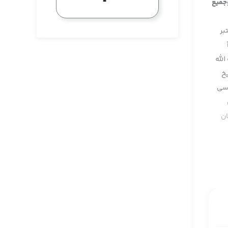
وجميع
بر
الله
يخ
وسى
ان
 ما
أنّ