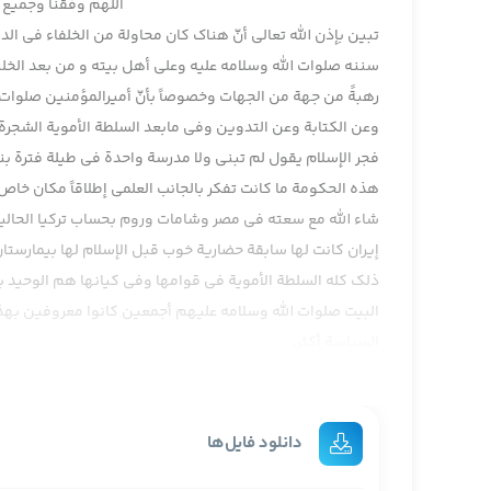
اللهم وفقنا وجمیع ا
تبين بإذن الله تعالى أنّ هناك كان محاولة من الخلفاء في ال
سننه صلوات الله وسلامه عليه وعلى أهل بيته و من بعد الخليفة
رهبةً من جهة من الجهات وخصوصاً بأنّ أميرالمؤمنين صلوات 
وعن الكتابة وعن التدوين وفي مابعد السلطة الأموية الشجرة ا
فجر الإسلام يقول لم تبني ولا مدرسة واحدة في طيلة فترة بني
هذه الحكومة ما كانت تفكر بالجانب العلمي إطلاقاً مكان خاص
شاء الله مع سعته في مصر وشامات وروم بحساب تركيا الحالية
إيران كانت لها سابقة حضارية خوب قبل الإسلام لها بيمار
ذلك كله السلطة الأموية في قوامها وفي كيانها هم الوحيد ب
البيت صلوات الله وسلامه عليهم أجمعين كانوا معروفين بهذا
السياسة أكثر.
فلم يدون حديث رسول الله رسمياً وسننه إلا في عهد المتأخر 
وقليل جداً لا يحل مشكلةً لسنة أقل من مائة وأربعين حديث 
الحديث إلى قام بذلك عمر بن عبدالعزيز في سنة مائة إنصافاً
دانلود فایل‌ها
خطوات إصلاحية وتعريض السيد رضي رحمه الله يابن عبدالعزيز لو