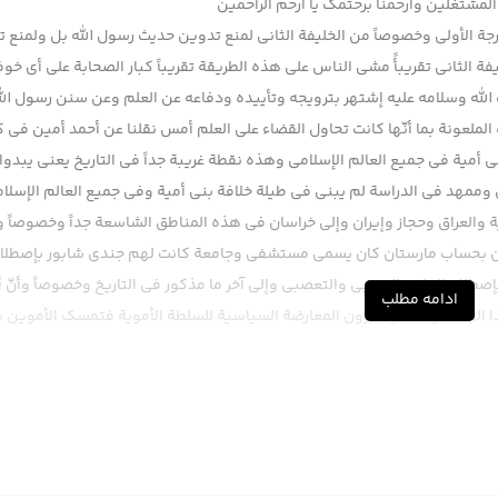
لمشتغلین وارحمنا برحتمک یا ارحم الراحمین
درجة الأولى وخصوصاً من الخليفة الثاني لمنع تدوين حديث رسول الله بل ولمنع 
 الثاني تقريبأً مشى الناس على هذه الطريقة تقريباً كبار الصحابة على أي خوفاً
الله وسلامه عليه إشتهر بترويجه وتأييده ودفاعه عن العلم وعن سنن رسول الل
لملعونة بما أنّها كانت تحاول القضاء على العلم أمس نقلنا عن أحمد أمين في 
 أمية في جميع العالم الإسلامي وهذه نقطة غريبة جداً في التاريخ يعني يبدوا أ
 وممهد في الدراسة لم يبنى في طيلة خلافة بني أمية وفي جميع العالم الإسلام
 والعراق وحجاز وإيران وإلى خراسان في هذه المناطق الشاسعة جداً وخصوصاً 
ستان بحساب مارستان كان يسمى مستشفى وجامعة كانت لهم جندي شابور بإصطلا
إصطلاح الجانب العصبي والتعصبي وإلى آخر ما مذكور في التاريخ وخصوصاً وأنّ 
ادامه مطلب
 الجانب وطبعاً يعتبرون المعارضة السياسية للسلطة الأموية فتمسك الأموين 
نعم نقلنا سابقاً بعض الكتاب الصغار التي ألفت في عهد بني أمية كتاب همام بن
كل الكتاب هذا ليس فيه فائدة كبيرة ، على أي كيف ما كان هذا ومنعت تدوين
 الرجل بعد أن رفع السب والشتم عن أهل البيت سلام الله عليهم أجمعين عند له
 بكيت فتىً من أمية لبكيته ، إنصافاً له قصيدة رنانة في رثاء عمر بن عبدالعزي