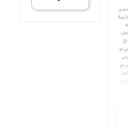
تدوين
 رغبةً
ه
كتاب
نّ
ي ما
وفي
ح مع
أهل
بهذه
 منبه
ز وبعد