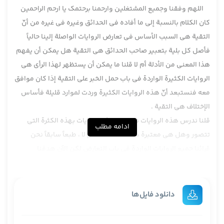
اللهم وفقنا وجمیع المشتغلین وارحمنا برحتمک یا ارحم الراحمین
كان الكلام بالنسبة إلى ما أفاده في الحدائق وغيره في غيره من أنّ
التقية هي السبب الأساس في تعارض الروايات الواصلة إلينا حالياً
فأصل كل بلية بتعبير صاحب الحدائق هي التقية هل يمكن أن يفهم
هذا المعنى من الأدلة أم لا قلنا ما يمكن أن يستظهر لهذا الرأي هي
الروايات الكثيرة الواردة في باب حمل الخبر على التقية إذا كان موافق
معه فنستبعد أنّ هذه الروايات الكثيرة وردت لموارد قليلة فأساس
الإختلاف هي التقية .
قلنا ندرس هذه الروايات نرى هل هذه الروايات بهذه الكثرة التي
ادامه مطلب
تتصور وهل هي معتبرة سنداً دلالةً متناً أم لا ، طبعاً سابقاً نحن
قرائنا جميع الروايات الواردة في باب التعارض لكن الآن هدفنا
إستعراض عام لكل الروايات وبسرعة إعادةً لما سبق من هذه الجهة .
الروايات الواردة في باب التقية كما أمس قلنا على طائفتين طائفة
في خصوص الخبرين المتعارضين وطائفة في الخبر الموافق لهم
دانلود فایل‌ها
مطلقاً سواءاً كان معارض أم لا كما أنّ الطائفة المعارضة أيضاً يعني
طائفة اللي على الفهارس ، تعبيرين ، تعبير فيه تعليل وتعبير لا تعليل