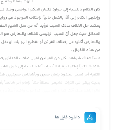
اللهم وفقنا وجمیع ا
كان الكلام بالنسبة إلى موارد كتمان الحكم الواقعي وقلنا هي
وإنتهى الكلام إلى أنّه بالفعل حالياً الإختلاف الموجود في 
يمكننا حل الخلاف بذلك السبب فرأينا أنّه من مثل الشيخ المفي
الحدائق حيث جعل أنّ السبب الرئيسي للخلاف وللتعارض هو الت
والتعارض أكثره عن إختلاف القرائن أو تقطيع الروايات او نقل ب
من هذه الأقوال .
طبعاً هناك شواهد لكل من القولين لقول صاحب الحدائق رحمه ا
بالتقية كثيراً إعتنوا ببقية الأسباب أما بالنسبة إلى قول الش
التقية أمر نسبي محدود بزمان معين وبأشخاص معينيين هذه الأ
بحيث يبقى في التراث الشيعي مطلقاً مثلاً الإمام أمر شخصاً بأ
قالوا بلغنا عنك أنّك كذا والآن تبين كذا خوب واضح أصلاً دور
يعني بعبارة أخرى ولو التقية تؤدي إلى روايات متعارضة لكن إل
الصادق التقية أدت إلى وجود الخلاف خوب لكن نلاحظ أنّ الخلاف
صيد الصقور أنا لا أفتي هذا معناه عشر سنوات عشرين سنة ثلاث
دانلود فایل‌ها
دور محدود أصولاً التقية طبيعتاً أمر إضطراري .