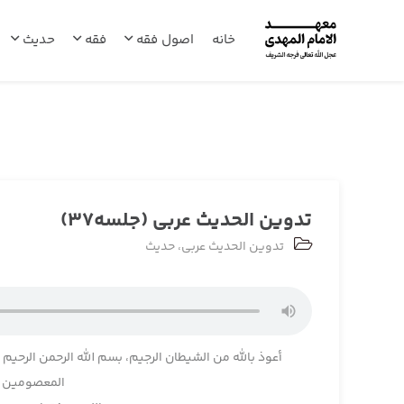
خانه
اصول فقه
فقه
حدیث
تدوین الحدیث عربی (جلسه37)
تدوین الحدیث عربی
،
حدیث
أعوذ بالله من الشیطان الرجیم، بسم الله الرحمن الرحیم
المعصومین وا