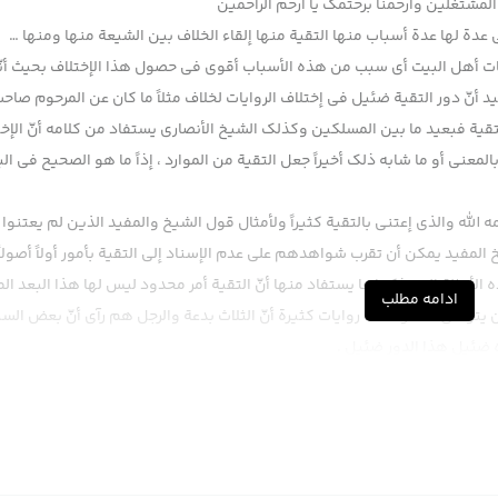
لمشتغلین وارحمنا برحتمک یا ارحم الراحمین
 عدة لها عدة أسباب منها التقية منها إلقاء الخلاف بين الشيعة منها ومنها …
روايات أهل البيت أي سبب من هذه الأسباب أقوى في حصول هذا الإختلاف بحيث أنّه
د أنّ دور التقية ضئيل في إختلاف الروايات لخلاف مثلاً ما كان عن المرحوم صاح
قية فبعيد ما بين المسلكين وكذلك الشيخ الأنصاري يستفاد من كلامه أنّ الإخ
المعنى أو ما شابه ذلك أخيراً جعل التقية من الموارد ، إذاً ما هو الصحيح في ال
لله والذي إعتنى بالتقية كثيراً ولأمثال قول الشيخ والمفيد الذين لم يعتنوا
يخ المفيد يمكن أن تقرب شواهدهم على عدم الإسناد إلى التقية بأمور أولاً أصولاً
مثلة التي ذكرناها يستفاد منها أنّ التقية أمر محدود ليس لها هذا البعد ال
ادامه مطلب
ن يتوضئ ثلاثاً وهناك روايات كثيرة أنّ الثلاث بدعة والرجل هم رآى أنّ بعض الس
ه ضئيل هذا الدور ضئيل .
ى أي حد بحيث أنّ هذه الروايات الآن وصلت إلينا كلامنا هنا صحيح في زمن الإما
 محدود مثلاً لما يقول الإمام الصادق إنّ أبي كان يفتي في زمن بني أمية بالنس
ين سنة ، عرفتم ؟ يعني ليس معناه الروايات التي تصل إلينا إلى هذا الزمان ال