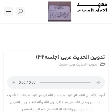
تدوین الحدیث عربی (جلسه32)
تدوین الحدیث عربی
،
حدیث
أعوذ بالله من الشیطان الرجیم، بسم الله الرحمن الرحیم والحمد لله رب
العالمین وصلی الله علی سیدنا رسول الله وآله الطیبین الطاهرین
المعصومین واللعنة الدائمة علی اعدائهم اجمعین