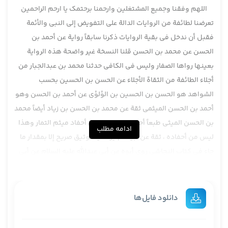
اللهم وفقنا وجمیع المشتغلین وارحمنا برحتمک یا ارحم الراحمین
تعرضنا لطائفة من الروايات الدالة على التفويض إلى النبي والأئمة
فقبل أن ندخل في بقية الروايات ذكرنا سابقاً رواية عن أحمد بن
الحسن عن محمد بن الحسن قلنا النسخة غير واضحة هذه الرواية
بعينها رواها الصفار وليس في الكافي حدثنا محمد بن عبدالجبار من
أجلاء الطائفة من الثقاة الأجلاء عن الحسن بن الحسين بحسب
الشواهد هو الحسن بن الحسين بن الؤلؤي عن أحمد بن الحسن وهو
أحمد بن الحسن الميثمي ثقة عن محمد بن الحسن بن زياد أيضاً محمد
بن الحسن الميثي طبعاً أحمد بن الحسن من أحفاد ميثم التمار وهذا
ادامه مطلب
ليس من أحفاده ، ثقة عن أبيه لم يرد فيه توثيق صريح إلا بمقدار ما
جاء في كتاب النجاشي روى أبوه عن أبي عبدالله عليه السلام عن أبي
عبدالله قال سمعته يقول إنّ الله أدب رسوله هذه الرواية سابقاً
تعرضنا لها على نسخة البصائر ونسخة الكافي وقلنا فيه بعض
الإشكال لكن هذه بحساب نسخة أخرى من البصائر فقط يعني طريق
دانلود فایل‌ها
آخر من جهة البصائر محمد بن عبدالجبار كما قلنا ثقة جليل يروي عن
الحسن بن الحسين وحسب القرائن والشواهد هو حسن بن الحسين