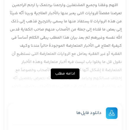
اللهم وفقنا وجمیع المشتغلین وارحمنا برحتمک یا ارحم الراحمین
تعرضنا مفصلاً للروايات التي يعبر عنها بالأخبار العلاجية وبينا أنّه شيئاً
من هذه الروايات لا يستفاد منها ما يسمى بالترجيح فذهب إلى ذلك
إلى بعض ما قلناه إلى جملة من الأصحاب منهم صاحب الكفاية قدس
الله نفسه وغيرهم ثم بعد بيان هذا المطلب يبقى الكلام أساساً في
كيفية العلاج في الأخبار المتعارضة الموجودة حالياً عندنا وكيف
الفقيه أو غير الفقيه يعامل مع الروايات المتعارضة التي نستطيع أن
نقول قل ما يخلوا باب ليست فيه أخبار متعارضة وهذه الأخبار
المتعارضة لا إشكال أنّها كانت مشكلة كبير الأصحاب وخصوصاً مع
ادامه مطلب
إختلاف مسالكهم وتباعد أوطانهم إن شاء الله نتعرض بتفصيل أنّه
مع بدايات قرن الثاني أواخر قرن الثاني بداء الأصحاب يحاولون الجمع
بين الروايات بوجه ونتعرض مسالك الأصحاب قديماً وحديثاً نذكر إن
شاء الله تعالى مسلك الطرح الذي سلكه مثل مرحوم يونس بن
عبدالرحمن ثم مسكل التخيير الذي سلكه مثل صاحب الكافي الشيخ
دانلود فایل‌ها
الكليني رحمه الله ومسلك الجمع مهما أمكن والذي سلكه مثل الشيخ
الطوسي رحمه الله ومسلك الترجيح الذي سلكه غالباً متأخر أصحابنا