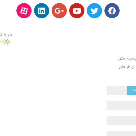
دوره ه
یپسوم متن
ز طراحان
8