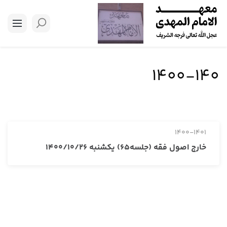
1400-140
1400-1401
خارج اصول فقه (جلسه65) یکشنبه 1400/10/26