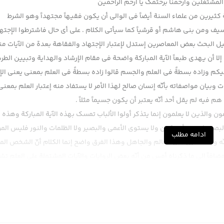
لمشتغلین وارحمنا برحتمک یا ارحم الراحمین
 كثيرين من علماء السنة أيضاً في الوالي أن يكون فقيهاً مجتهداً وهو الشرط
لسيف ومن بني هاشم أو قرشياً كما سيأتي الكلام . على أي حال فاشترطوا الإجته
تكميل البحث بعض المعاصرين إستدل لإعتبار الإجتهاد والفقاهة بعدة من الآيات من
لا أن يهدى طبعاً الآية المباركة واضحة في مقام الإرشاد والهداية وتبيين الطر
كم وزاده بسطةً في العلم والجسم قالوا زاده بسطةً في العلم بمعنى يعني الإع
يان مواصفاته بأنّه إنسان صالح لهذا الأمر لا يستفاد منه إعتبار العلم بمعنى
 هم فيه لم يقل أحد أنّه يعتبر أن يكون جسيماً مثلاً .
والذين لا يعلمون إنما يتذكر أولوا الألباب تمسك بهذه الآية المباركة وهذه ال
بصير فيعتبر أن يكون ولا يستوي الأعمى والبصير ولا الظلمات والنور فليس المر
ادامه مطلب
ه وجداناً فرق بين العالم والجاهل وهذا الفرق واضح إنما الكلام أنّ الشخص ا
 مضافاً إلى ما ذكرناه أمس من أنّه بعض الروايات والآيات المشتملة على العلم ت
 الذين يعلمون والذين لا يعلمون حتى العامي تشمله هناك العامي من لا يعرف
 يراجع الرسالة العملية ويعرف وظيفته فهذا يعلم فهل يستوي من يعلم مع من لا 
المسلمين عالماً وبنحو الإجتهاد أتعجب من هذا القائل هسة ليس غرضنا التعرض
 إستفادة الإجتهاد والفقاهة بالمعنى المصطلح في الوالي والمتولي جداً غريب .