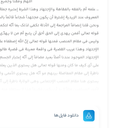
اللهم وفقنا وجمیع ا
… علمه أم بالفقه بالفقاهة والإجتهاد وهذا الشرط إعتبره جملة
المعروف عند الزيدية إشترط أن يكون مجتهداً شجاعاً قائماً با
ونحن قلنا إنصافاً المراجعة إلى الأدلة تكفي لذلك بما أنّه ل
قوله تعالى أفمن يهدي إلى الحق أحق أن يتبع أم من لا يهدّي إ
وليس في مقام المنصب فمنها قوله تعالى إنّ الله إصطفاه علي
الإجتهاد وهذا غريب القضية في واقعة معينة في قضية طالوت وب
الإجتهاد الموجود عندنا أصلاً بعيد مضافاً إلى أنّه إعتبار الجسم
على أي كيف ما كان ومنها قوله تعالى هل يستوي الذين يعلمون 
ناظرة إلى مقام المفاضلة بينهم مو أنّه هل يستوي الأعمى وال
يستوي هنا مقام المنصب الإجتماعي وهي الولاية ناظرة إلى أنّ
لأمور المسلمين مثلاً لا بد أن يكون فقيهاً هذا لا يستفاد منه
العامي إذا كان إجتهاده صحيح علم يعرف وظيفته ، هل يستوي
وظيفته لا يراجع إلى الرسالة العملية هذا لا يعلم ومنهم من
معلوم لكن لا يستفاد من هذا لا بد أن يكون المنصوب لأمور 
دانلود فایل‌ها
الروايات والأدلة .على أي إنصافاً من هذه الأدلة الآيات الثلاث