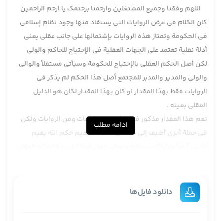
اللهم وفقنا وجمیع المشتغلین وارحمنا برحتمک یا ارحم الراحمین
كان الكلام في عرض الروايات التي يستفاد منها وجود نظام إسلامي
في الحكومة وتمتاز هذه الروايات بإشتمالها على جانب عقلي يعني
أدلة نقلية تعتمد على الجهات العقلية في الإحتياج للحاكم والولي
لكن أصل الحكم العقلي بالإحتياج للحكومة وسيأتي مستقلاً والوالي
والولي والمدير والمدبر للمجتمع أصل هذا الحكم لم يذكر في
الروايات فقط بهذا المقدار لو كان بهذا المقدار لكان هو الدليل
العقلي بعينه .
نعم هذا المقدار مذكور في طائفة من الكلمات ومن الروايات ولكن
ادامه مطلب
في جملة أخرى أضيف إلى ذلك أنّ هذا مما يقيم حكم الله يقيم
الدين أيضاً وإنّ الله سبحانه وتعالى جعل هذا الشيء فالحكم العقلي
هنا في الواقع بإعتبار أنّه إفاضة من الله سبحانه وتعالى وأنّ العقل
يدرك ذلك لكن إدراكه التام يكون بشريعة السماء كما قال في باب
الأخلاق بعثت لأتمم مكارم الأخلاق أتمم يعني أصل المكارم فطرية
دانلود فایل‌ها
لكن تكميلها وتتميمها وتحديدها بتعبد وببيان من الله بجانب من
الوحي الإلهي .