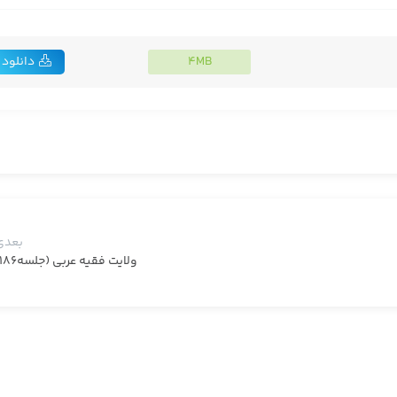
4MB
دانلود
بعدی
ولایت فقیه عربی (جلسه186)