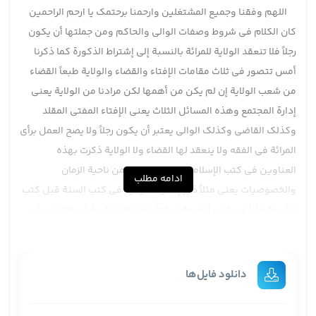
اللهم وفقنا وجمیع المشتغلین وارحمنا برحتمک یا ارحم الراحمین
كان الكلام في شروط وصفات الوالي والحاكم ومن جملتها أن يكون
رجلاً فلا تنعقد الولاية للمرائة بالنسبة إلى إشتراط الذكورة كما ذكرنا
أمس تتصور في ثلاث مقامات الإفتاء والقضاء والولاية طبعاً القضاء
من شعب الولاية إن لم يكن من أهمها لكن مرادنا من الولاية يعني
إدارة المجتمع وهذه المسائل الثلاث يعني الإفتاء المفتي المقلد
وكذلك القاضي وكذلك الوالي يعتبر أن يكون رجلاً ولا يصح العمل برأي
المرائة في الفقه ولا ينعقد لها القضاء ولا الولاية ذكرت بهذه
العناوين في كتب الإسلاميين لكن مختلف من ناحية الزمان
ادامه مطلب
والخصوصيات يعني مثلاً ذكر إشتراط الولاية في كتب السنة قبل كتب
الشيعة مثلاً في كتب الشيعة صراحةً إشتراط الذكورة في القاضي أو
في الإمام في الحاكم لم يذكر صراحةً لكن دلالات موجود .
نعم في ما بعد كما عند الشيخ الشرائع وغيره لما تعرضوا لمسألة
القضاء تعرضوا أنّه لا بد أن يكون رجلاً وكذلك مسألة الإفتاء والتقليد
دانلود فایل‌ها
بأنّه لا يجوز تقليد المرائة لم تذكر في كلمات القدماء ذكرت في كلمات
المتأخرين على أي كيف ما كان فهناك عناوين ثلاثة وهي محل الإبتلاء