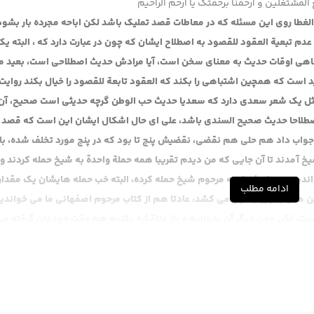
المشتغلین و ارحمنا برحمتک یا ارحم الراحیم
طا روی این مسئله که در معاطات قصد تملیک باشد لکن اباحه مجرده بار بشود 
تبعیة العقود للقصود به اصطلاح ایشان که چون در عبارت دارد که ، البته یک
 گاهی اوقات حدیث به معنای سخن است، آیا مرادش حدیث اصطلاحی است، بعید م
ید است که همچین اشتباهی را بکند که العقود تابعة للقصود را خیال بکند روایت
 مثل یک شعر سعدی دارد که سعدیا حدیث حب الوطن گرچه حدیثی است صحیح، آن 
طلاحا حدیث صحیح السندی باشد، علی ای حال اشکال ایشان این است که قصد 
جواب داد هم حلی هم نقضی، نقضیش پنج تا بود که در پنج مورد تخلف شده، با 
خ آمدند تا آن جایی که من دیدم تقریبا همه حملة واحدة به شیخ حمله کردند و
واندیم نسبتا مفصل به مرحوم شیخ حمله کرده، البته خب حمله هایشان یک مقدار
ادامه مطلب
 را بگوییم طول می کشد، عادتا هم از کتاب مرحوم اصفهانی ما می خواندیم
نیست، لکن چون دیگر آن بخوانیم و باز مناقشه بکنیم هم وقت خودمان گرفته م
یک قسمت هاییش با هم مشترک اند اما اختصاصی هم دارند، برای تنوع در مطلب
ادم مرحوم نائینی است، مرحوم سید یزدی است، مرحوم آقا شیخ محمد حسین اصف
 من دیدم، حواشی ای که من دیدم، این مجموعه حواشی ای را که من دیدم هم
ز بهتر از همه شان جمع و جورشان به یک معنایی یک مقدار هم تنوع بشود حاش