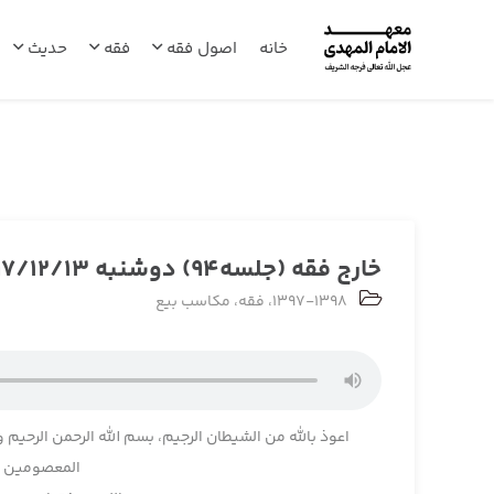
خانه
اصول فقه
فقه
حدیث
خارج فقه (جلسه94) دوشنبه 1397/12/13
1397-1398
،
فقه
،
مکاسب بیع
اعوذ بالله من الشیطان الرجیم، بسم الله الرحمن الرحیم و
المعصومین و 