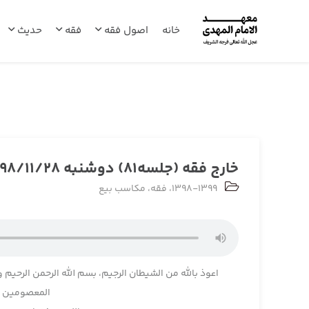
خانه
اصول فقه
فقه
حدیث
خارج فقه (جلسه81) دوشنبه 1398/11/28
1398-1399
،
فقه
،
مکاسب بیع
اعوذ بالله من الشیطان الرجیم، بسم الله الرحمن الرحیم و
المعصومین و 