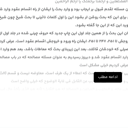
المشتغلین و ارحمنا برحمتک یا ارحم الراحمین
سئله تقدم قبول بر ایجاب بود و وارد بحث را ایشان از راه اقسام عقود وارد ش
برای این که بحث روشن تر بشود این را اول کلمات نائینی تا بحث شیخ چون شی
 این که از این جا گفته بشود.
ان این بحث را از همین جلد اول این چاپ جدید که حروف چینی شده در جلد اول از
صفحه 247 ایشان متعرض اقوال نشدند، ایشان راه دخول و خروجش تا 251، 247 تا 251، ایشان راه ورود و خروجش اقسام عقود است. عرض
صیلی که خودشان قائلند، بعد این زیربنای بحث که معاطات باشد، بعد هم وارد 
 وارد اقسام عقود شد و دیروز رسیدیم به عنوان مسئله مصالحه که در باب مصال
، عرض کردیم خیلی مشکل است
هایی است که عقودی است که اعطاء از یک طرف است، معاوضه نیست و قسم ثال
ادامه مطلب
نی و الثالث فتمییز الموجب عن القابل فی غایة الوضوح که خیلی واضح است
ماله، و المتهب و المرتهن و المصالح له هو القابل؛ لأنه هو الذي يأخذ مال غيره
 از یک طرف است، اذن از یک طرف است
 و المودع
ریه
بل