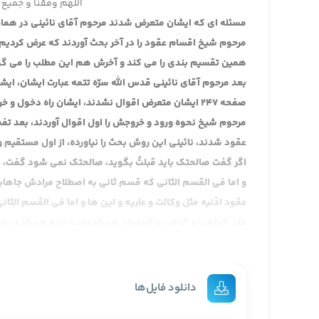
اللهم وفقنا و جمیع 
مسئله ای که ایشان متعرض شدند مرحوم آقای نائینی در همان م
مرحوم شیخ اقسام عقود را در آخر بحث آوردند که عرض کردیم 
همین تقسیم بندی را می کند و آخرش هم این مطلب را می گوید
بعد مرحوم آقای نائینی قدس الله سرّه تتمه عبارت ایشان، ایش
مرحوم شیخ نحوه ورود و خروجش را اول اقوال آوردند، بعد تف
عقود شدند، نائینی این روش بحث را نیاورده، از اول مستقیم
اگر گفت صالحتک باید قبلتُ بگوید، صالحتک نمی شود گفت
و اما فی القسم الثانی که قسم ثانی به اصطلاح مرادش جا
عقود اذنیه مثل وکالت و عاریه و این ها و اما فی القسم الثا
فإن الواهب و الراهن و المصالح هو الموجب؛ فإنه هو الذي يعطي 
چون یک طرف است، هر دو طرف مال نیست و کاری که می شود
و هكذا في الوكالة و العارية و الوديعة كل من الموكل و المعير
این به قول آقایان لف و نشر مرتب، موکل در وکالت، معیر در عا
دانلود فایل‌ها
هو الموجب، و كل من الوكيل و المستعير و المستودع هو القا