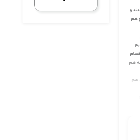
دند و
خ هم
 کردیم
اقسام
حه هم
ث هم