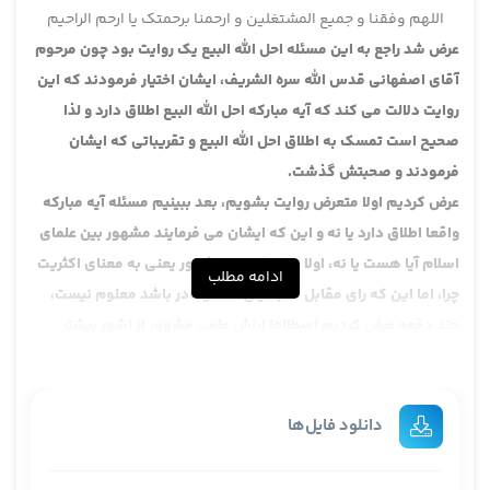
اللهم وفقنا و جمیع المشتغلین و ارحمنا برحمتک یا ارحم الراحیم
عرض شد راجع به این مسئله احل الله البیع یک روایت بود چون مرحوم
آقای اصفهانی قدس الله سره الشریف، ایشان اختیار فرمودند که این
روایت دلالت می کند که آیه مبارکه احل الله البیع اطلاق دارد و لذا
صحیح است تمسک به اطلاق احل الله البیع و تقریباتی که ایشان
فرمودند و صحبتش گذشت.
عرض کردیم اولا متعرض روایت بشویم، بعد ببینیم مسئله آیه مبارکه
واقعا اطلاق دارد یا نه و این که ایشان می فرمایند مشهور بین علمای
اسلام آیا هست یا نه، اولا عرض کردیم مشهور یعنی به معنای اکثریت
ادامه مطلب
چرا، اما این که رای مقابل هم خیلی شاذ و نادر باشد معلوم نیست،
چند دفعه عرض کردیم اصطلاحا ارزش علمی مشهور از اشهر بیشتر
است چون وقتی مشهور گفته می شود یعنی مقابل شاذ است، وقتی
اشهر گفته می شود یعنی مقابل مشهور است و لذا مشهور اگر
بگویند المشهور کذا این ارزش علمیش یعنی به لحاظ قائل بیشتر است
دانلود فایل‌ها
تا اشهر و هو اشهر القولین این ارزشش ضعیف تر است، به تعیر دیگر
این جا افعل تفضیل به لحاظ اسم مفعول است، مشهورتر نه به لحاظ