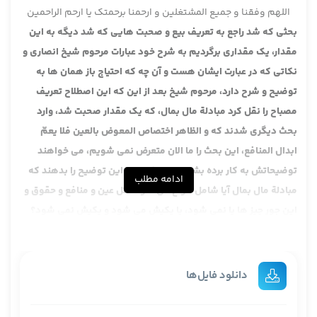
اللهم وفقنا و جمیع المشتغلین و ارحمنا برحمتک یا ارحم الراحمین
بحثی که شد راجع به تعریف بیع و صحبت هایی که شد دیگه به این
مقدار، یک مقداری برگردیم به شرح خود عبارات مرحوم شیخ انصاری و
نکاتی که در عبارت ایشان هست و آن چه که احتیاج باز همان ها به
توضیح و شرح دارد، مرحوم شیخ بعد از این که این اصطلاح تعریف
مصباح را نقل کرد مبادلة مال بمال، که یک مقدار صحبت شد، وارد
بحث دیگری شدند که و الظاهر اختصاص المعوض بالعین فلا یعمّ
ابدال المنافع، این بحث را ما الان متعرض نمی شویم، می خواهند
توضیحاتش به کار برده بشود و می خواهند این توضیح را بدهند که
ادامه مطلب
مبادلة مال بمال آیا شامل انواع می شود مثل عین و منافع و حقوق و
این جور چیز ها یا نمی شود، یا یکیش می شود و یکیش نمی شود؟
بعد هم یک بحث دیگری که در بعضی از عبارات بیع به معنای عام
آمده، بعضی از روایات هم بکار برده شده، این را هم ان شا الله بعد
می خواهم توضیح بدهم
دانلود فایل‌ها
و اما العوض فلا اشکال، این مطلب که دیروز عرض کردیم و اجمالا
خواندیم و گفتیم که در قوانین بشری هم عده زیادی شرط کردند در