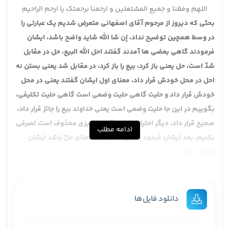
اللهم وفقنا و جمیع المشتغلین و ارحمنا برحمتک یا ارحم الراحیم
بحثی که دیروز از مرحوم آقای اصفهانی متعرض شدیم یک عبارتی را
در وسط همچین توضیح نداد، إن شا الله شاید واضح باشد، ایشان
فرمودند گاهی بعضی ها آمدند گفتند احل الله البیع، حل در مقابل
شدّ است، حل یعنی باز کرد، بیع را باز کرد، در مقابل شد یعنی بستن نه
احل در محل خودش قرار داد، معنای اول ایشان گفتند یعنی در محل
خودش قرار داد و حلیت گاهی حلیت وضعی است گاهی حلیت تکلیفی،
بگوییم در این جا حلیت وضعی است یعنی خداوند بیع را جائز قرار داد،
صحیح قرار داد، دیگر احتیاج ندارد بگوییم چیزی محذوف است تصرفی
ادامه مطلب
بکنیم. بعد ایشان فرمود به این که اگر به معنای حلّ باشد ایشان
اشکال کرد:
لأنّ الحلّ في قبال الشد يتعدى بنفسه، بخلاف أحلّ من الحلول
این یتعدی بنفسه یا یُتعدی بنفسه غالبا خیال می کنیم که تعدیه اش
با حروف جر مثل ذهب ب، چون در این جا حروف ندارد احل الله البیع
دانلود فایل‌ها
یعنی ممکن است به ذهنتان بیاید که این یعنی چه یتعدی بنفسه،
این جا تعدیش بنفسه نیست، مراد ایشان از یتعدی بنفسه یعنی اگر