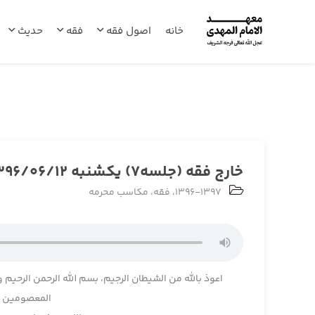
خانه
اصول فقه
فقه
حدیث
خارج فقه (جلسه7) يكشنبه 1396/06/12
1396-1397
،
فقه
،
مکاسب محرمه
اعوذ بالله من الشیطان الرجیم، بسم الله الرحمن الرحیم و
المعصومین و 