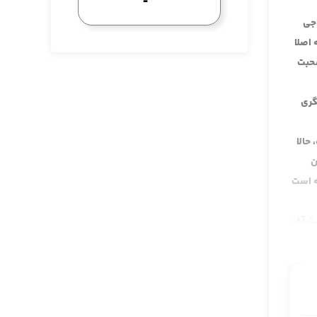
اجی
اصلا
صحبت
گری
حالا
ن
ه است
ت آخر
ریبا،
هی