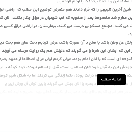
المشتغلین و ارحمنا برحمتک یا ارحم الراحمین
یخ آخرین تنبیهی را که قرار دادند هم متعرض توضیح این مطلب که اراضی خر
 مطرح شد مخصوصا بعد از صفویه که خب شیعیان در عراق چکار بکنند، الان که 
 می کنند، مجتمع مسکونی درست می کنند، بیمارستان، در اراضی عراق کسی 
د.
 اولش عن وطن باشد یا صلح با آن صورت باشد، عرض کردیم بحث صلح هم بحث دی
این که ایشان این شرط را می گویند که دلیلش هم یک روایت مرسله می آورند
فتوحه ای است که با اذن امام بوده، عرض کردم ارض عراق اصطلاحا از حدود بصره، 
جودش این به قول خودشان اسلامی است، قبل از اسلام نبوده، خود کوفه با ای
، پهلویش سبز بوده درخت بوده، حتما زندگی می کردند اما به شکل شهر کوف
ادامه مطلب
 اسلام نبوده، از حدود بصره یا الان بهش می گویند پایین ترش آن ورش زبیر یا
 در جغرافیای قدیم بالای بغداد عبارت از تکریت فعلی بود، تصریح دارند که تکری
ضا هم از حدود همین کوه های مهران و قصر شیرین را بگیرید تا وادی سماوه تق
است.
ف عن ذلک
، روایت محمد ابن حلبی که صحیحه است، سئل ابوعبدالله عن ارض السواد فقال 