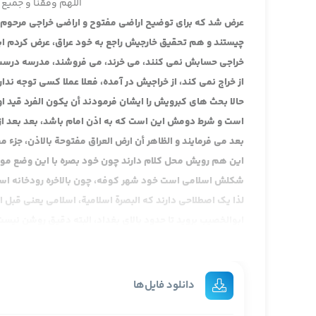
اللهم وفقنا و جمیع 
عرض شد که برای توضیح اراضی مفتوح و اراضی خراجی مرحوم ش
چیستند و هم تحقیق خارجیش راجع به خود عراق، عرض کردم این
خراجی حسابش نمی کنند، می خرند، می فروشند، مدرسه درست
از خراج نمی کند، از خراجیش در آمده، فعلا عملا کسی توجه ندار
حالا بحث های کبرویش را ایشان فرمودند أن یکون الفرد قید
است و شرط دومش این است که به اذن امام باشد، بعد بعد از 
بعد می فرمایند و الظاهر أن ارض العراق مفتوحة بالاذن، جزء م
این هم رویش محل کلام دارند چون خود بصره با این وضع مو
شکلش اسلامی است خود شهر کوفه، چون بالاخره رودخانه است
لذا یک اصطلاحی دارند که البصرة اسلامیة، اسلامی یعنی قبل از
ابوالخصیب بروید تا حدود بالای بغداد، البته دقیق روشن نیست،
حد عراق است، تکریت به اصطلاح اول جزیره حساب می شده، و ار
آن قسمت ها که بعدش بادیه شام است این ها جز ارض عراق 
بعد ایشان می فرمایند که ارض عراق مفتوحة بالاذن کما یکش
دانلود فایل‌ها
آن وقت دلیلش برای این که، چون یک روایت را خواندیم دیگه