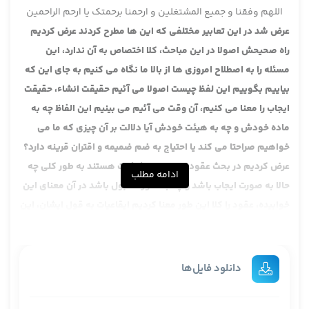
اللهم وفقنا و جمیع المشتغلین و ارحمنا برحمتک یا ارحم الراحمین
عرض شد در این تعابیر مختلفی که این ها مطرح کردند عرض کردیم
راه صحیحش اصولا در این مباحث، کلا اختصاص به آن ندارد، این
مسئله را به اصطلاح امروزی ها از بالا ما نگاه می کنیم به جای این که
بیاییم بگوییم این لفظ چیست اصولا می آئیم حقیقت انشاء، حقیقت
ایجاب را معنا می کنیم، آن وقت می آئیم می بینیم این الفاظ چه به
ماده خودش و چه به هیئت خودش آیا دلالت بر آن چیزی که ما می
خواهیم صراحتا می کند یا احتیاج به ضم ضمیمه و اقتران قرینه دارد؟
عرض کردیم در بحث عقود چون جزء انشائیات هستند به طور کلی چه
ادامه مطلب
حالا به صورت ایجاب باشد و چه به صورت قبول باشد در آن معنای این
خوابیده، عقود را کلا این طور معنا کردیم ایقاعیات به قول ایشان، این
جور معنا کردیم که چیزی نیست و آن را ایجاد می کند، در وعای اعتبار
ایجاد می کند، خب این نبودن و شدن خواهی نخواهی معنایش
مناسب است با الفاظی که در لغت عربی برای حدوث است یا هیئاتی که
دانلود فایل‌ها
برای حدوث اند، اما الفاظ و هیئاتی که در لغت عربی مناسب با حدوث
نیستند، مناسب با ثبوت اند، ایقاع را با آن ها یعنی ایقاع عقد، ایقاع امر