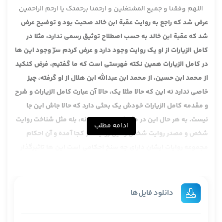
اللهم وفقنا و جمیع المشتغلین و ارحمنا برحمتک یا ارحم الراحمین
عرض شد که راجع به روایت عقبة ابن خالد صحبت بود و توضیح عرض
شد که عقبة ابن خالد به حسب اصطلاح توثیق رسمی ندارد، مثلا در
کامل الزیارات از او یک روایت وجود دارد و عرض کردم سرّ وجود این ها
در کامل الزیارات همین نکته فهرستی است که ما گفتیم، فرض کنکید
از محمد ابن حسین، از محمد ابن عبدالله ابن هلال از او گرفته، چیز
خاصی ندارد نه این که حالا مثلا یک، حالا آن عبارت کامل الزیارات و شرح
و مقدمه کامل الزیارات خودش یک بحثی دارد که حالا جاش این جا
نیست. به هر حال این در مثل کامل الزیارات نه، بله مثل شناخت روایت
ادامه مطلب
شخص و مصدر روایت شخص و این روایت در کجا آمده و آن احکام
مجموعه روایات ایشان دارای چه سنخ احکامی است این ها تاثیرگذار
است، اصولا یکی از مبانی مهمی که اوائل اهل سنت در توثیق و
تضعیف و این ها بکار بردند همین بود، همینی که اصطلاحا آقای
خوئی می فرمایند این حدس است، حس نیست و توثیقات مبنی است
دانلود فایل‌ها
بر شهادت و شهادت باید اصالة الحس باشد یعنی طبق حس باشد،
حسی باشد و این حرفی است که آقای خوئی فرمودند این در رجال