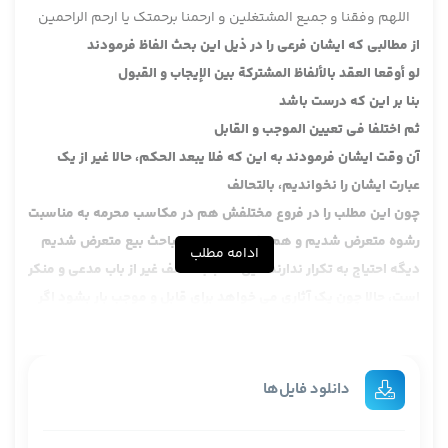
اللهم وفقنا و جمیع المشتغلین و ارحمنا برحمتک یا ارحم الراحمین
از مطالبی که ایشان فرعی را در ذیل این بحث الفاظ فرمودند
لو أوقعا العقد بالألفاظ المشتركة بين الإيجاب و القبول
بنا بر این که درست باشد
ثم اختلفا في تعيين الموجب و القابل
آن وقت ایشان فرمودند به این که فلا یبعد الحکم، حالا غیر از یک
عبارت ایشان را نخواندیم، بالتحالف
چون این مطلب را در فروع مختلفش هم در مکاسب محرمه به مناسبت
رشوه متعرض شدیم و هم اخیرا در همین مباحث بیع متعرض شدیم
ادامه مطلب
دیگه احتیاج به تکرار ندارند، این که باب تحالف غیر از باب مدعی و منکر
است، حالا چون یک آثاری می خواهد برای قابل و موجب بار بشود اگر
اختلاف پیدا کردند می گوییم قابل منم، موجب منم، ایشان فرموند لا
یبعد القول بالتحالف، برگردد به تحالف، البته خب آقای خوئی هم این
جا یک مقدار وارد شدند، البته من به نظر می آید عبارت تقریر یک
دانلود فایل‌ها
مقداری ابهام داشته باشد، دیگه چون خیلی نمی خواهم این مطلب را
صحبت بکنیم، تکرار بکنیم مخصوصا وقتی می خواهیم به آقایان