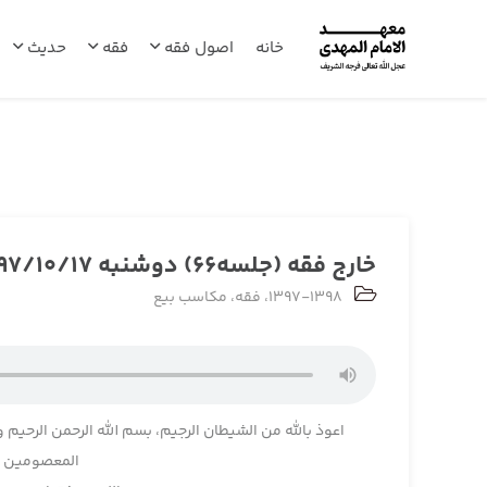
خانه
اصول فقه
فقه
حدیث
خارج فقه (جلسه66) دوشنبه 1397/10/17
1397-1398
،
فقه
،
مکاسب بیع
اعوذ بالله من الشیطان الرجیم، بسم الله الرحمن الرحیم و
المعصومین و 