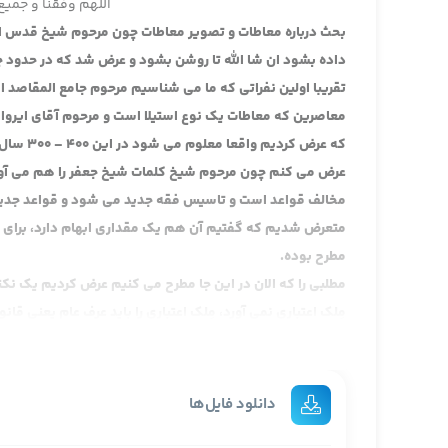
اللهم وفقنا و جمیع 
بحث درباره معاطات و تصویر معاطات چون مرحوم شیخ قدس ال
داده بشود ان شا الله تا روشن بشود و عرض شد که در حدود 
تقریبا اولین نفراتی که ما می شناسیم مرحوم جامع المقاصد 
معاصرین که معاطات یک نوع استیلا است و مرحوم آقای ایروانی
که عرض کردیم واقعا معلوم می شود در این 400
–
300 س
عرض می کنم چون مرحوم شیخ کلمات شیخ جعفر را هم می آورد،
مخالف قواعد است و تاسیس فقه جدید می شود و قواعد جدی
متعرض شدیم که گفتیم آن هم یک مقداری ابهام دارد، برای روش
مطرح بوده.
مطلبی را که الان در این جا مطرح می کنیم عرض کردیم یک نکت
مِلک اعتباری نمی آورد، مِلک اعتباری را باید عرف عام یعنی قان
مرحوم آقای اصفهانی بود به این مبنا، ما قبل از این که وارد ا
اجمالیش مطرح کردیم چون در خلال مباحث إن شا الله مطلب رو
قوانین قدیم چه قوانین جدید، فعلا این طرح خودمان را اول مطر
دانلود فایل‌ها
اصولا یک دیدگاهی در باب بیع به ذهن خود من عرض می کنم، ح