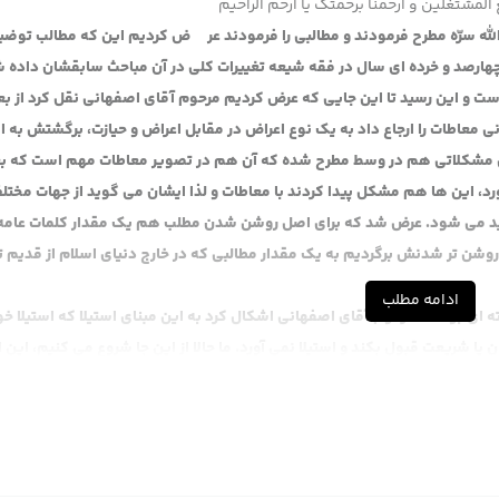
المشتغلین و ارحمنا برحمتک یا ارحم الراحیم
له سرّه مطرح فرمودند و مطالبی را فرمودند عر ض کردیم این که مطالب توضی
چهارصد و خرده ای سال در فقه شیعه تغییرات کلی در آن مباحث سابقشان داده 
است و این رسید تا این جایی که عرض کردیم مرحوم آقای اصفهانی نقل کرد از 
 معاطات را ارجاع داد به یک نوع اعراض در مقابل اعراض و حیازت، برگشتش به ا
ال مشکلاتی هم در وسط مطرح شده که آن هم در تصویر معاطات مهم است که ب
 این ها هم مشکل پیدا کردند با معاطات و لذا ایشان می گوید از جهات مختل
د می شود. عرض شد که برای اصل روشن شدن مطلب هم یک مقدار کلمات عامه 
ن تر شدنش برگردیم به یک مقدار مطالبی که در خارج دنیای اسلام از قدیم تا 
ادامه مطلب
ه ای بود که مرحوم آقای اصفهانی اشکال کرد به این مبنای استیلا که استیلا 
ون یا شریعت قبول بکند و استیلا نمی آورد. ما حالا از این جا شروع می کنیم، این
ین بحث بشویم دیرروز بحث ابراز اراده را هم مطرح کردیم آن بحث را فعلا اجمالا د
شن تر می شود. ما برای این که این مطلب از دیدگاه قانونی خودش روشن تر بش
ح بکنیم تا بعد برسیم ببینیم که آیا این مطلب در می آید یا نه، آن طرح این ا
الا تفسیر خودمان را بگوییم بعد تا برسیم به استظهارش از عبارت، یک دیدگا