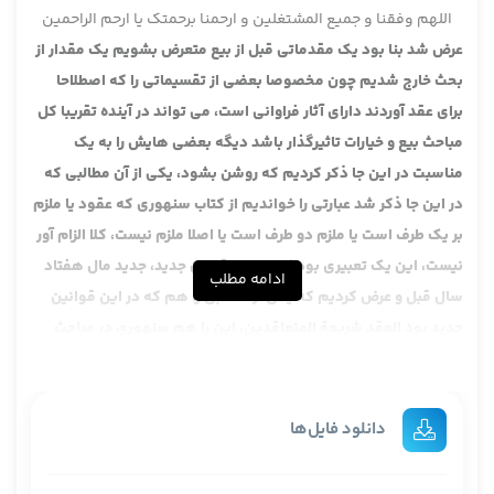
اللهم وفقنا و جمیع المشتغلین و ارحمنا برحمتک یا ارحم الراحمین
عرض شد بنا بود یک مقدماتی قبل از بیع متعرض بشویم یک مقدار از
بحث خارج شدیم چون مخصوصا بعضی از تقسیماتی را که اصطلاحا
برای عقد آوردند دارای آثار فراوانی است، می تواند در آینده تقریبا کل
مباحث بیع و خیارات تاثیرگذار باشد دیگه بعضی هایش را به یک
مناسبت در این جا ذکر کردیم که روشن بشود، یکی از آن مطالبی که
در این جا ذکر شد عبارتی را خواندیم از کتاب سنهوری که عقود یا ملزم
بر یک طرف است یا ملزم دو طرف است یا اصلا ملزم نیست، کلا الزام آور
نیست، این یک تعبیری بود که در این قانون جدید، جدید مال هفتاد
ادامه مطلب
سال قبل و عرض کردیم که یکی از مطالبی را هم که در این قوانین
جدید بود العقد شریعة المتعاقدین، این را هم سنهوری در مباحث
همین جلد اول آوردند، البته از صفحات وسط نه این جا و عرض کردیم از
این عبارت این طور معلوم می شود، اینی که تا حالا رسیدیم که خود
عقد قانون است شما چیزی را بالاتر از عقد فرض نکنید، همین قانون
دانلود فایل‌ها
کلی و إلا خود عقد جنبه قانونی دارد، این را من دیروز یک توضیحی
عرض کردم در خلال بحث های آینده هم ان شا الله توضیح داده می