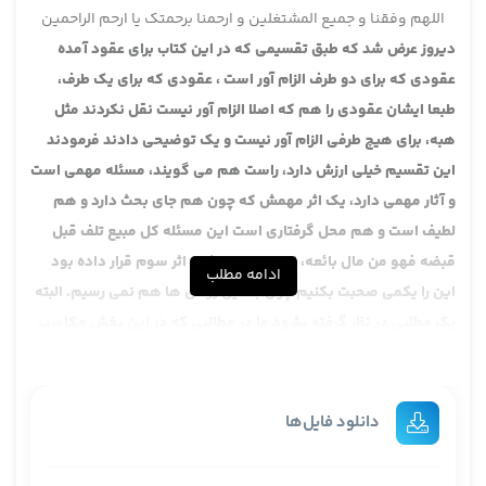
اللهم وفقنا و جمیع المشتغلین و ارحمنا برحمتک یا ارحم الراحمین
دیروز عرض شد که طبق تقسیمی که در این کتاب برای عقود آمده
عقودی که برای دو طرف الزام آور است ، عقودی که برای یک طرف،
طبعا ایشان عقودی را هم که اصلا الزام آور نیست نقل نکردند مثل
هبه، برای هیچ طرفی الزام آور نیست و یک توضیحی دادند فرمودند
این تقسیم خیلی ارزش دارد، راست هم می گویند، مسئله مهمی است
و آثار مهمی دارد، یک اثر مهمش که چون هم جای بحث دارد و هم
لطیف است و هم محل گرفتاری است این مسئله کل مبیع تلف قبل
قبضه فهو من مال بائعه، این را چون ایشان اثر سوم قرار داده بود
ادامه مطلب
این را یکمی صحبت بکنیم چون به این زودی ها هم نمی رسیم. البته
یک مطلبی در نظر گرفته بشود ما در مطالبی که در این بخش مکاسب
گاهی اوقات می خوانیم این ها معلوم نیست حتی در جامعه ما هم
پیاده بشود مثلا خیار حیوان که سه روز است الان فکر نمی کنم در بازار
هم، در بازار قم هم این اجرا بشود، اگر گوسفندی خرید دو ساعت
دانلود فایل‌ها
دیگه بخواهد برگرداند قبول نمی کنند، با این که صاحب الحیوان
بخیار ثلاثة ایام. علی ای حال و اگر هم تلف شد، روز بعد تلف شد قطعا