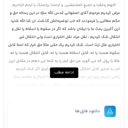
اللهم وفقنا و جمیع المشتغلین و ارحمنا برحمتک یا ارحم الراحیم
عرض کردیم مرحوم آقای اصفهانی قدس الله سرّه در این رساله حق و
حکم مطالبی را فرمودند که خب توضیحاتش گذشت، ان شا الله شاید
این آخرین بحث ما با ایشان باشد که اگر در سقوط یا اسقاط یا نقل و
انتقال شک کردیم ، نقل مراد نقل اختیاری است ولی انتقال غیر
اختیاری مثل ارث است. شک کردیم یک حقی مثلا حق خیار که اصلا قابل
سقوط هست یا نه، قابل اسقاط هست یا نه، قابل انتقال هست یا نه،
مثلا با پول که می گوید من حق خیار را به شما می دهم در مقابل این
قدر یا تحجیر قابل انتقال هست یا نه، بقیه حقوق اگر شک کردیم
ادامه مطلب
راهی داریم برای این که قاعده کلی بگذاریم؟ اجمال و خلاصه بحث
ایشان این است که نه، حالا مطالبی و نکاتی در خلال کلمات ایشان
هست یک مقدار آن هایی که مخصوصا جنبه عام دارد که خیلی نکات
فنی است در کل فقه برای شما کارساز است و خیلی نکات فنی است
من بیشتر آن نکات را متعرض می شوم. ایشان می فرماید:
دانلود فایل‌ها
بقي الكلام فيما إذا شك في القبول للاسقاط والنقل والانتقال، فإن
كان منشأ الشك احتمال كونه حكما