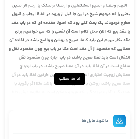
اللهم وفقنا و جمیع المشتغلین و ارحمنا برحمتک یا ارحم الراحمین
بحثی را که مرحوم شیخ در این جا قبل از ورود در الفاظ ایجاب و قبول
مطرح فرمودند یک بحث کلی بود که اصولا مقدمه ای که در باب عقد
یا عقد بیع که الان محل کلام است آن لفظی را که می خواهیم برای
عقد بکار ببریم این باید کاملا صریح و روشن و واضح باشد در افاده آن
معنایی که مقصود از آن عقد است مثلا در باب بیع چون مقصود نقل و
انتقال است باید لفظ صریح باشد، در باب اجاره چون مقصود نقل
منافع است در آن لفظ باید در آن معنا صریح باشد، در باب ازدواج
معنایش زوجیت اعتباری است، علقه زوجیت بین طرفین لفظ باید در آن
ادامه مطلب
معنا صریح باشد، روشن باشد، ابهام نداشته باشد مثلا اگر بگوید با
همدیگر تا آخر عمر زندگی بکنیم ولو ممکن است به ملازمه عرفی حالا
با تامل و این حرف ها بگوییم مرادش زوجیت است اما صریح نیست،
باید کاملا صریح باشد، این مقدمه اول، البته این مقدمه، این باید در
همان بحث معاطات هم مطرح می شد، فرق نمی کند، این بحث
دانلود فایل‌ها
معاطات را گفتیم لفظ می خواهد که حالا خود مرحوم شیخ هم نتیجه
ای گرفتند این جا می گوییم آن لفظی را که می خواهیم باید کاملا