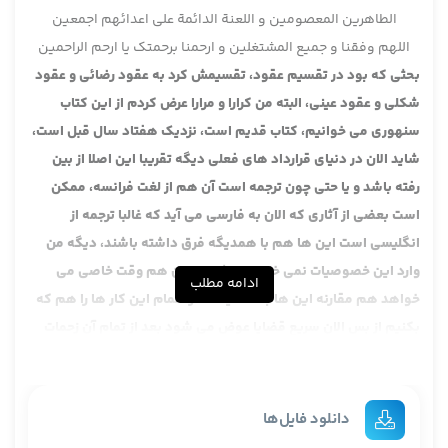
الطاهرین المعصومین و اللعنة الدائمة علی اعدائهم اجمعین
اللهم وفقنا و جمیع المشتغلین و ارحمنا برحمتک یا ارحم الراحمین
بحثی که بود در تقسیم عقود، تقسیمش کرد به عقود رضائی و عقود
شکلی و عقود عینی، البته من کرارا و مرارا عرض کردم از این کتاب
سنهوری می خوانیم، کتاب قدیم است، نزدیک هفتاد سال قبل است،
شاید الان در دنیای قرارداد های فعلی دیگه تقریبا این اصلا از بین
رفته باشد و یا حتی چون ترجمه است آن هم از لغت فرانسه، ممکن
است بعضی از آثاری که الان به فارسی می آید که غالبا ترجمه از
انگلیسی است این ها هم با همدیگه فرق داشته باشند، دیگه من
وارد این خصوصیات نمی خواهم بشوم چون هم وقت خاصی می
ادامه مطلب
خواهد هم مقارنه این ها با همدیگه، تازه تمام این کار ها را هم که
بکنیم از بس الان سریع قضایا عوض می شود بعد از تمام آن زحمات
هم چیزی محصل ما نمی شود. هدف ما از این اصطلاحات و خواندن
این ها:
یک: آشنایی شما فقط اجمالا با اصطلاحات غربی است که، البته این
دانلود فایل‌ها
اصطلاح را عرض کردم چون سریعا دارد عوض می شود و سریعا مسائل