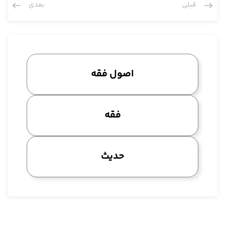
قبلی
بعدی
ما واضح است که باطل است یعنی ما این را نه به جهت این که این
می آید این تفکر روی روایات یا آیات ما تاثیر دارد، می تواند موید
باشد، می تواند زمینه ساز باشد، آن هم در حد می تواند، حتی به
عنوان زمینه هم خیلی قبول نداریم، ما اگر متعرض می شویم به خاطر
این که مثلا بگوییم این تاثیرگذار بوده به این معنا که شاید این
اصول فقه
زمینه وجود داشته، اگر مثلا در قرآن آمده فرهان مقبوضة، یک احتمال
دارد که اصلا ربطی به فرهنگ روم باستان دارد، قبض به خاطر این که
این فرض آیه در سفر بوده، فرضش هم این است که کسی نیست
فقه
بنویسد، تو می خواهی به این قرضی بدهی، کی گفت برگرداند؟
عبایش را بگیر، نیزه اش را بگیر، یک چیزی را گرو بگیر تا بعد که پرداخت
کرد برگرداند. شاید یک نکته اش این بوده، یک نکته اش هم این
حدیث
است که این شاید در امر اجتماعی متعارفی بوده، این حرفی که ایشان
می زند در قانون روم باستان، این پنج تا عقد را عقود عینی قرار دادند،
آن وقت عرض کردیم معنای عقد عینی، خوب دقت بکنید، عقدی است
که دارای سه رکن است در واقع، یکی رضا، یکی شکل، یکی هم قبض،
این در حقیقت این ها پس این اگر ما متعرض شدیم روی احتمال این