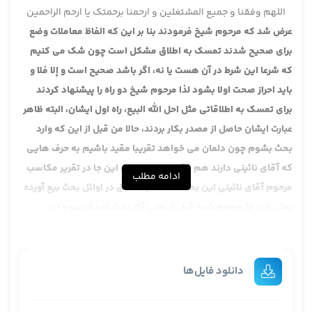
اللهم وفقنا و جمیع المشتغلین و ارحمنا برحمتک یا ارحم الراحمین
عرض شد که مرحوم شیخ فرمودند بنا بر این که الفاظ معاملات وضع
برای صحیح شدند تمسک به اطلاق مشکل است چون شک می کنیم
که شرعا این شرط در آن هست یا نه، اگر باشد صحیح است و إلا فلا و
باید احراز صحت اولا بشود لذا مرحوم شیخ دو راه را پیشنهاد کردند
برای تمسک به اطلاقاتی مثل احل الله البیع، راه اول ایشان، البته ظاهر
عبارت ایشان حاصل از مصدر بکار بردند، حالا من قبل از این که وارد
بحث بشوم چون دلمان می خواهد تقریبا مقید باشیم به حرف هایی
که آقای نائینی دارند هم فقها و هم اصولا، این جا در تقریر مکاسب
ادامه مطلب
مرحوم آقای نائینی این بحث تمسک به اطلاق در اوائل بحث بیع آورده
یعنی این جا مرحوم شیخ قبل از یعنی آخر بحث تعریف بیع و این
خصوصیات ایشان وجه تمسک به اطلاقات را آورده، بعد هم شیخ وارد
معاطات شده. در کتاب نائینی این جور نیست، در تقریرات نائینی این
جور نیست که این را در آخر بحث که بعد هم وارد معاطات شده، نه در
دانلود فایل‌ها
کتاب نائینی قدس الله سرّه در اوائل تعریف بیع می گوید بیان اموری
باید بشود در امر ثانی، اگر غرض آقایان خواستند چون دلمان می