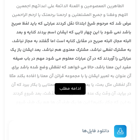
الطاهرین المعصومین و اللعنة الدائمة علی اعدائهم اجمعین
اللهم وفقنا و جمیع المشتغلین و ارحمنا برحمتک یا ارحم الراحمین
عرض شد که مرحوم شیخ ابتدائا نقل کردند عبارتی که باید لفظ صریح
باشد نمی شود با این چهار تایی که ایشان اسم بردند کنایه و بعد
البته مجاز، البته صریح در مقابل کنایه است اما گفتند به مجاز نباشد،
به مشترک لفظی نباشد، مشترک معنوی هم نباشد. بعد ایشان باز یک
عباراتی را آوردند که در آن عبارات معلوم می شود مهم در باب صیغه
مفید این معنا باشد، حالا می خواهد که لفظش وضع شده باشد برای
آن عنوان به تعبیر ایشان یا با مجموعه قرائن آن معنا را افاده بکند مثلا
اگر لفظش مثل بعت، یا بعت را بکار ببرد یک معنایی را بکار ببرد که آن
ادامه مطلب
در بیاید، آن وقت یک عده عبارات آوردند که گذشت، بعد شروع کردند
به این که چکار بکنیم؟ این ها یک طرف آن ها هم یک طرف شروع
کردند به جمع، یک جمع این کردند که بگوییم که اگر مجاز قریب باشد
قبول بکنیم، بعید باشد قبول نکنیم.
یک جمع هم خود ایشان فرمودند، خود مرحوم شیخ که خلاصه جمعش
دانلود فایل‌ها
این بود که آن قرائنی که می آید آن ها هم لفظی باشد، وضعی باشد